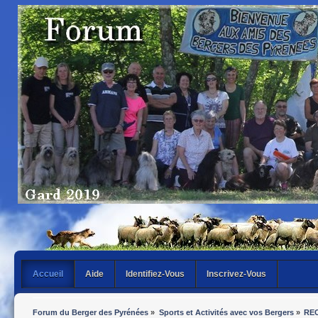
Accueil
Aide
Identifiez-Vous
Inscrivez-Vous
Forum du Berger des Pyrénées
»
Sports et Activités avec vos Bergers
»
REC