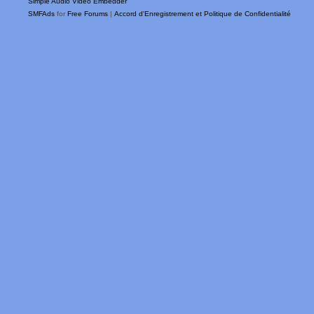
Simple Audio Video Embedder
SMFAds
for
Free Forums
|
Accord d'Enregistrement et Politique de Confidentialité