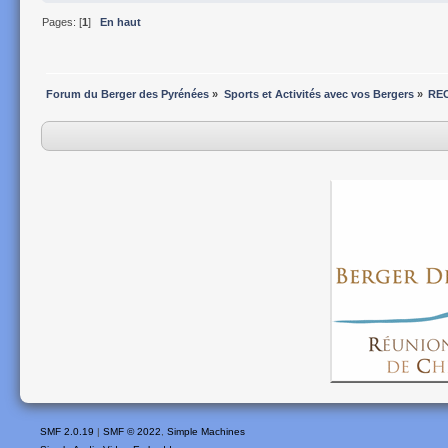
Pages: [
1
]
En haut
Forum du Berger des Pyrénées
»
Sports et Activités avec vos Bergers
»
REC
SMF 2.0.19
|
SMF © 2022
,
Simple Machines