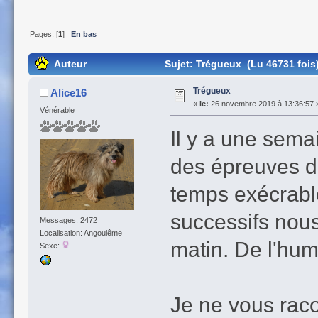
Pages: [
1
]
En bas
Auteur
Sujet: Trégueux (Lu 46731 fois
Trégueux
Alice16
«
le:
26 novembre 2019 à 13:36:57 
Vénérable
Il y a une sema
des épreuves de
temps exécrable
successifs nous
Messages: 2472
Localisation: Angoulême
matin. De l'humi
Sexe:
Je ne vous racon