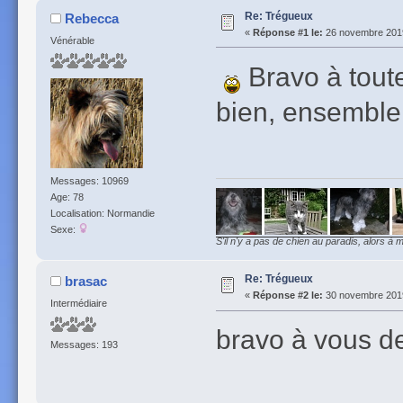
Re: Trégueux
Rebecca
«
Réponse #1 le:
26 novembre 2019
Vénérable
Bravo à tout
bien, ensemble
Messages: 10969
Age: 78
Localisation: Normandie
Sexe:
S'il n'y a pas de chien au paradis, alors à m
Re: Trégueux
brasac
«
Réponse #2 le:
30 novembre 2019
Intermédiaire
bravo à vous d
Messages: 193