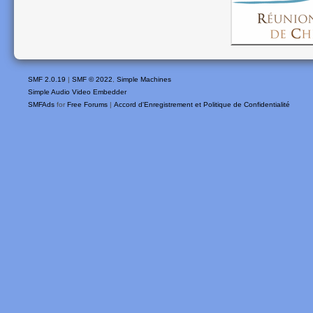
SMF 2.0.19
|
SMF © 2022
,
Simple Machines
Simple Audio Video Embedder
SMFAds
for
Free Forums
|
Accord d'Enregistrement et Politique de Confidentialité