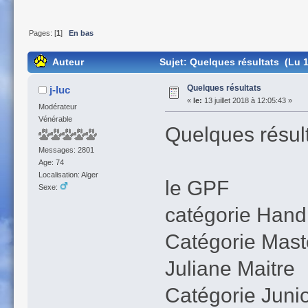
Pages: [
1
]
En bas
Auteur
Sujet: Quelques résultats (Lu 1
Quelques résultats
j-luc
«
le:
13 juillet 2018 à 12:05:43 »
Modérateur
Vénérable
Quelques résulta
Messages: 2801
Age: 74
Localisation: Alger
le GPF
Sexe:
catégorie Hand
Catégorie Maste
Juliane Maitre
Catégorie Junio