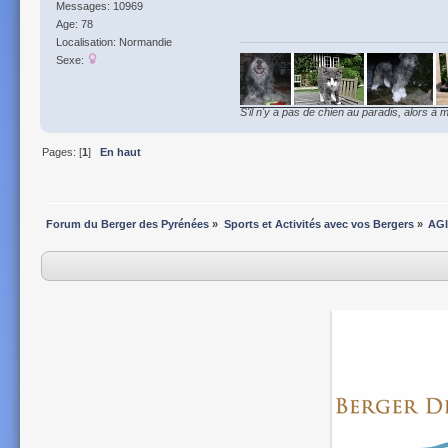
Messages: 10969
Age: 78
Localisation: Normandie
Sexe:
S'il n'y a pas de chien au paradis, alors à m
Pages: [
1
]
En haut
Forum du Berger des Pyrénées
»
Sports et Activités avec vos Bergers
»
AGI