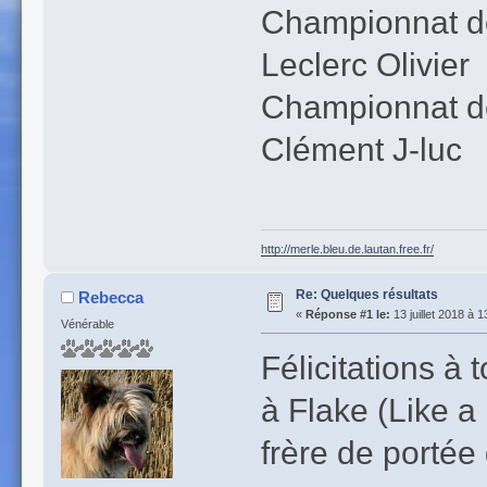
Championnat de
Leclerc Olivier
Championnat de
Clément J-luc
http://merle.bleu.de.lautan.free.fr/
Re: Quelques résultats
Rebecca
«
Réponse #1 le:
13 juillet 2018 à 1
Vénérable
Félicitations à
à Flake (Like a
frère de porté