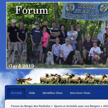
Accueil
Aide
Identifiez-Vous
Inscrivez-Vous
Forum du Berger des Pyrénées
»
Sports et Activités avec vos Bergers
»
AGI