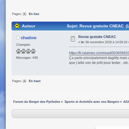
Pages: [
1
]
En bas
Auteur
Sujet: Revue gratuite CNEAC (L
Revue gratuite CNEAC
shadow
«
le:
06 novembre 2018 à 14:09:18 
Champion
https://fr.calameo.com/read/003656
Ça parle principalement dagility mais a
Messages: 638
que j’aille voir de prêt pour tester....etc.
Pages: [
1
]
En haut
Forum du Berger des Pyrénées
»
Sports et Activités avec vos Bergers
»
AGI