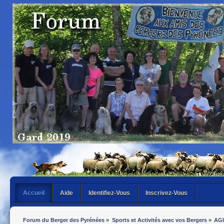
Accueil
Aide
Identifiez-Vous
Inscrivez-Vous
Forum du Berger des Pyrénées
»
Sports et Activités avec vos Bergers
»
AGI