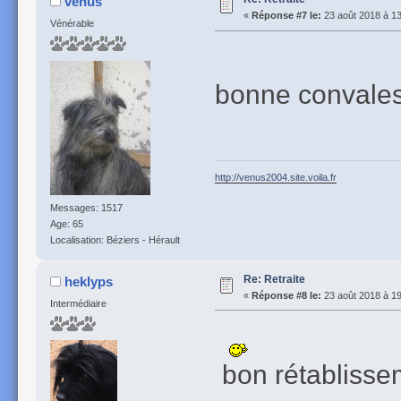
venus
«
Réponse #7 le:
23 août 2018 à 13
Vénérable
bonne convale
http://venus2004.site.voila.fr
Messages: 1517
Age: 65
Localisation: Béziers - Hérault
Re: Retraite
heklyps
«
Réponse #8 le:
23 août 2018 à 19
Intermédiaire
bon rétablisse