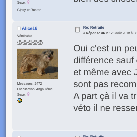
Sexe:
Gipsy et Rustan
Re: Retraite
Alice16
«
Réponse #6 le:
23 août 2018 à 08
Vénérable
Oui c'est un pe
différence sauf 
et même avec Ja
sont pas reco
Messages: 2472
Localisation: Angoulême
A part çà il va 
Sexe:
véto il ne res
Re: Retraite