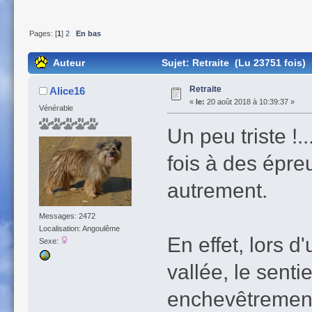
Pages: [
1
]
2
En bas
Auteur
Sujet: Retraite (Lu 23751 fois)
Retraite
Alice16
«
le:
20 août 2018 à 10:39:37 »
Vénérable
Un peu triste !.
fois à des épre
autrement.
Messages: 2472
Localisation: Angoulême
En effet, lors 
Sexe:
vallée, le senti
enchevêtrement