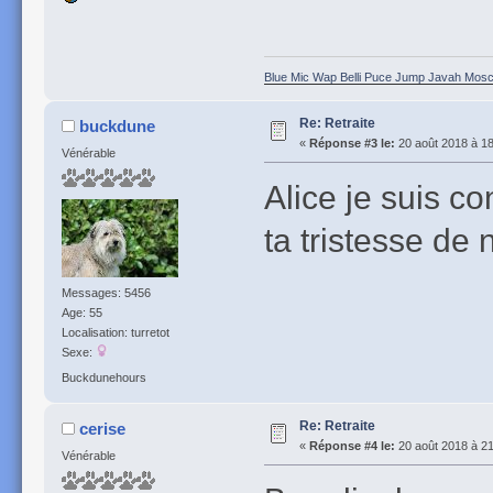
Blue Mic Wap Belli Puce Jump Javah Mosca
Re: Retraite
buckdune
«
Réponse #3 le:
20 août 2018 à 18
Vénérable
Alice je suis c
ta tristesse de
Messages: 5456
Age: 55
Localisation: turretot
Sexe:
Buckdunehours
Re: Retraite
cerise
«
Réponse #4 le:
20 août 2018 à 21
Vénérable