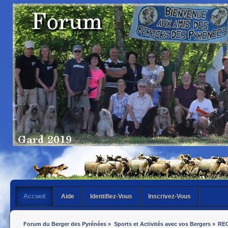
Accueil
Aide
Identifiez-Vous
Inscrivez-Vous
Forum du Berger des Pyrénées
»
Sports et Activités avec vos Bergers
»
REC