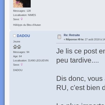
Messages: 128
Localisation: NIMES
Sexe:
Héklyps du Bleu d'Autan
Re: Retraite
DADOU
«
Réponse #9 le:
27 août 2018 à 14
Jeune
Je lis ce post 
Messages: 94
Age: 64
peu tardive....
Localisation: 31490 LEGUEVIN
Sexe:
DADOU
Dis donc, vous 
RU, c'est bien 