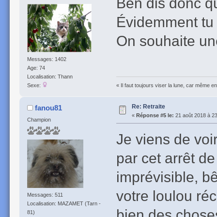
Ben dis donc qu’
Évidemment tu a
On souhaite un
Messages: 1402
Age: 74
Localisation: Thann
Sexe:
« Il faut toujours viser la lune, car même e
Re: Retraite
fanou81
«
Réponse #5 le:
21 août 2018 à 23
Champion
Je viens de voi
par cet arrêt d
imprévisible, bê
votre loulou ré
Messages: 511
Localisation: MAZAMET (Tarn -
bien des chose
81)