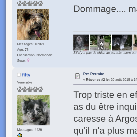
Dommage.... mais
Messages: 10969
Age: 78
S'il n'y a pas de chien au paradis, alors à m
Localisation: Normandie
Sexe:
Re: Retraite
fifty
«
Réponse #2 le:
20 août 2018 à 14
Vénérable
Trop triste en 
as du être inqui
caresse à Argos
qu'il n'a plus 
Messages: 4429