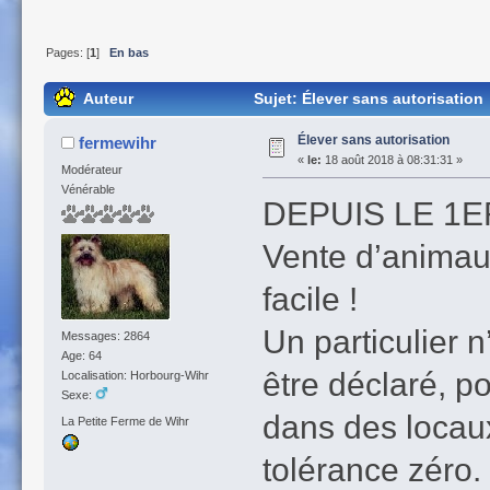
Pages: [
1
]
En bas
Auteur
Sujet: Élever sans autorisation
Élever sans autorisation
fermewihr
«
le:
18 août 2018 à 08:31:31 »
Modérateur
Vénérable
DEPUIS LE 1E
Vente d’animaux 
facile !
Un particulier 
Messages: 2864
Age: 64
être déclaré, p
Localisation: Horbourg-Wihr
Sexe:
dans des locaux
La Petite Ferme de Wihr
tolérance zéro.