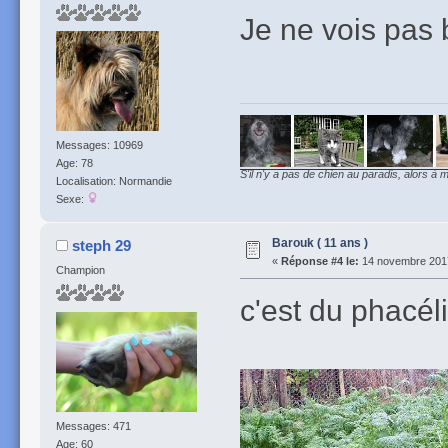
Je ne vois pas 
Messages: 10969
Age: 78
S'il n'y a pas de chien au paradis, alors à m
Localisation: Normandie
Sexe:
Barouk ( 11 ans )
steph 29
«
Réponse #4 le:
14 novembre 2017
Champion
c'est du phacél
Messages: 471
Age: 60