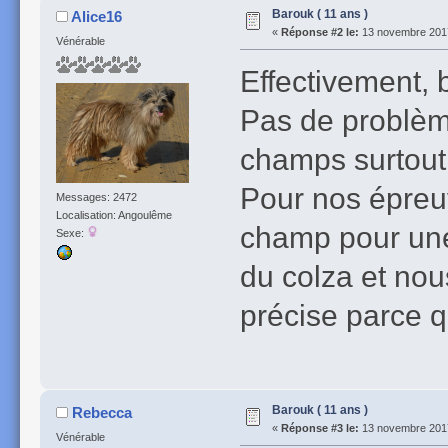
Barouk ( 11 ans )
Alice16
«
Réponse #2 le:
13 novembre 2017
Vénérable
Effectivement, b
Pas de problème
champs surtout 
Pour nos épreuv
Messages: 2472
Localisation: Angoulême
champ pour une
Sexe:
du colza et nous
précise parce q
Barouk ( 11 ans )
Rebecca
«
Réponse #3 le:
13 novembre 2017
Vénérable