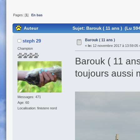
Pages: [
1
]
En bas
Auteur
Sujet: Barouk ( 11 ans ) (Lu 594
Barouk ( 11 ans )
steph 29
«
le:
12 novembre 2017 à 13:59:05 
Champion
Barouk ( 11 ans
toujours aussi 
Messages: 471
Age: 60
Localisation: finistere nord