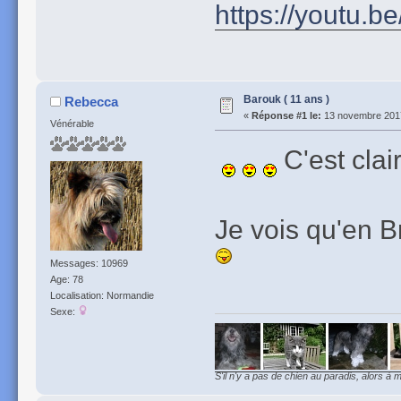
https://youtu.
Barouk ( 11 ans )
Rebecca
«
Réponse #1 le:
13 novembre 2017
Vénérable
C'est clair
Je vois qu'en B
Messages: 10969
Age: 78
Localisation: Normandie
Sexe:
S'il n'y a pas de chien au paradis, alors à m