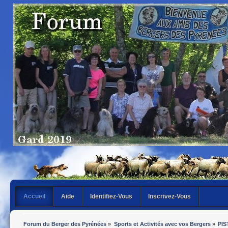
Accueil
Aide
Identifiez-Vous
Inscrivez-Vous
Forum du Berger des Pyrénées
»
Sports et Activités avec vos Bergers
»
PI