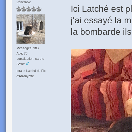
Vénérable
Ici Latché est pl
j'ai essayé la 
la bombarde ils
Messages: 983
Age: 73
Localisation: sarthe
Sexe:
Iota et Latché du Pic
d'Arrouyette