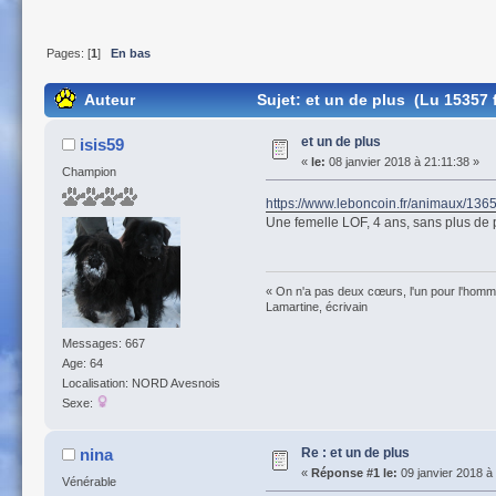
Pages: [
1
]
En bas
Auteur
Sujet: et un de plus (Lu 15357 
et un de plus
isis59
«
le:
08 janvier 2018 à 21:11:38 »
Champion
https://www.leboncoin.fr/animaux/1
Une femelle LOF, 4 ans, sans plus de pré
« On n'a pas deux cœurs, l'un pour l'homme
Lamartine, écrivain
Messages: 667
Age: 64
Localisation: NORD Avesnois
Sexe:
Re : et un de plus
nina
«
Réponse #1 le:
09 janvier 2018 à
Vénérable