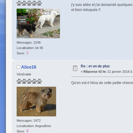
j'y suis allée et j'ai demandé quelques
et bien éduquée !!
Messages: 2246
Localisation: lot 46
Sexe:
Re : et un de plus
Alice16
«
Réponse #2 le:
21 janvier 2018 à
Vénérable
Qu'en est-il Nina de cette petite chien
Messages: 2472
Localisation: Angoulême
Sexe: