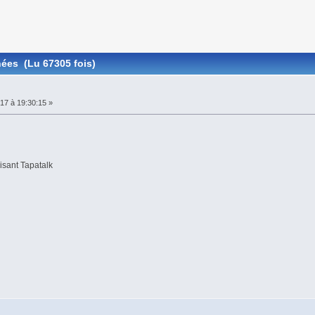
ées (Lu 67305 fois)
017 à 19:30:15 »
sant Tapatalk