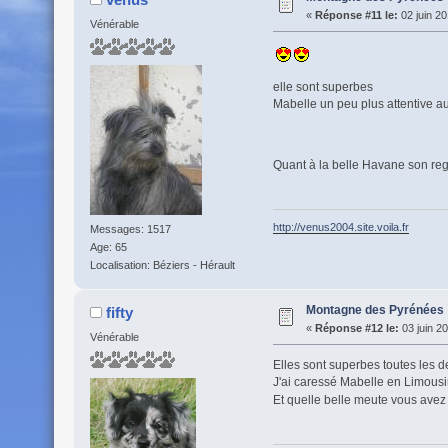
«
Réponse #11 le:
02 juin 20
Vénérable
elle sont superbes
Mabelle un peu plus attentive 
Quant à la belle Havane son regar
http://venus2004.site.voila.fr
Messages: 1517
Age: 65
Localisation: Béziers - Hérault
Montagne des Pyrénées
fifty
«
Réponse #12 le:
03 juin 2
Vénérable
Elles sont superbes toutes les
J'ai caressé Mabelle en Limous
Et quelle belle meute vous avez 