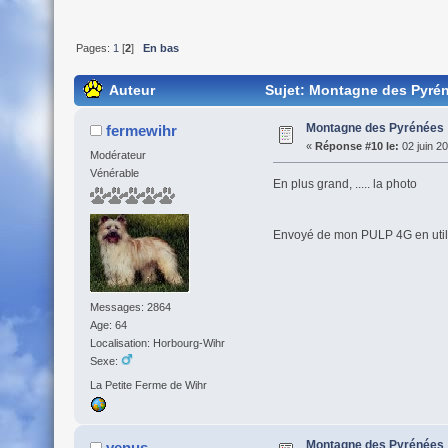
Pages:
1
[
2
]
En bas
Auteur
Sujet: Montagne des Pyrén
Montagne des Pyrénées
fermewihr
«
Réponse #10 le:
02 juin 2
Modérateur
Vénérable
En plus grand, ..... la photo
Envoyé de mon PULP 4G en utili
Messages: 2864
Age: 64
Localisation: Horbourg-Wihr
Sexe:
La Petite Ferme de Wihr
Montagne des Pyrénées
venus