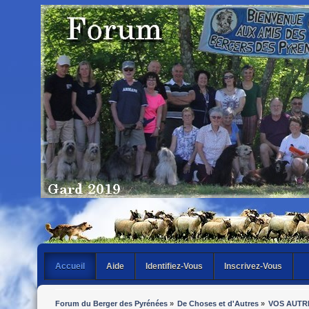
Accueil
Aide
Identifiez-Vous
Inscrivez-Vous
Forum du Berger des Pyrénées
»
De Choses et d'Autres
»
VOS AUTR