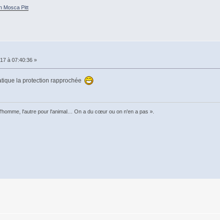
h Mosca Pitt
017 à 07:40:36 »
tique la protection rapprochée
l'homme, l'autre pour l'animal… On a du cœur ou on n'en a pas ».