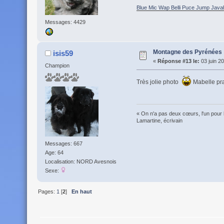
Blue Mic Wap Belli Puce Jump Java
Messages: 4429
Montagne des Pyrénées
isis59
«
Réponse #13 le:
03 juin 2
Champion
Très jolie photo
Mabelle pra
« On n'a pas deux cœurs, l'un pour 
Lamartine, écrivain
Messages: 667
Age: 64
Localisation: NORD Avesnois
Sexe:
Pages:
1
[
2
]
En haut