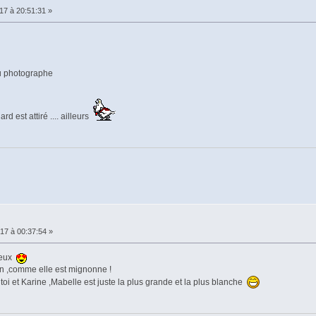
17 à 20:51:31 »
au photographe
d est attiré .... ailleurs
017 à 00:37:54 »
 deux
in ,comme elle est mignonne !
toi et Karine ,Mabelle est juste la plus grande et la plus blanche