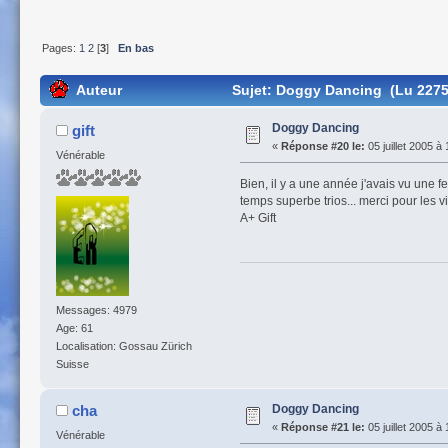
Pages:
1
2
[
3
]
En bas
Auteur
Sujet: Doggy Dancing (Lu 22750
Doggy Dancing
gift
«
Réponse #20 le:
05 juillet 2005 à
Vénérable
Bien, il y a une année j'avais vu une 
temps superbe trios... merci pour les v
A+ Gift
Messages: 4979
Age: 61
Localisation: Gossau Zürich
Suisse
Doggy Dancing
cha
«
Réponse #21 le:
05 juillet 2005 à
Vénérable