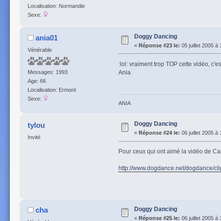
Localisation: Normandie
Sexe:
Doggy Dancing
ania01
«
Réponse #23 le:
05 juillet 2005 à
Vénérable
:lol: vraiment trop TOP cette vidéo, c'e
Ania
Messages: 1993
Age: 66
Localisation: Ermont
Sexe:
ANIA
Doggy Dancing
tylou
«
Réponse #24 le:
06 juillet 2005 à
Invité
Pour ceux qui ont aimé la vidéo de Caro
http://www.dogdance.net/dogdance/cli
Doggy Dancing
cha
«
Réponse #25 le:
06 juillet 2005 à