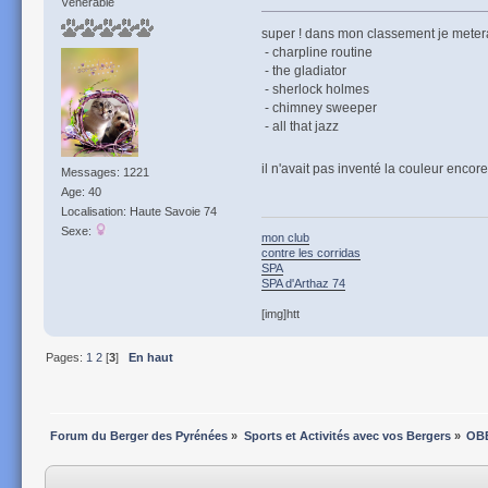
Vénérable
super ! dans mon classement je metera
- charpline routine
- the gladiator
- sherlock holmes
- chimney sweeper
- all that jazz
il n'avait pas inventé la couleur enco
Messages: 1221
Age: 40
Localisation: Haute Savoie 74
Sexe:
mon club
contre les corridas
SPA
SPA d'Arthaz 74
[img]htt
Pages:
1
2
[
3
]
En haut
Forum du Berger des Pyrénées
»
Sports et Activités avec vos Bergers
»
OB