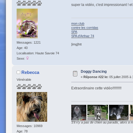
super la vidéo, c'est impressionant ! et 
mon club
contre les corridas
SPA
SPA d'Arthaz 74
Messages: 1221
[img]htt
Age: 40
Localisation: Haute Savoie 74
Sexe:
Doggy Dancing
Rebecca
«
Réponse #22 le:
05 juillet 2005 à
Vénérable
Extraordinaire cette vidéo!!!!!!!!!!
S'il n'y a pas de chien au paradis, alors à m
Messages: 10969
Age: 78