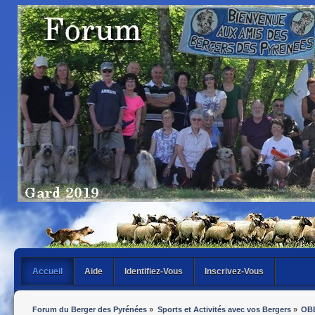
Accueil
Aide
Identifiez-Vous
Inscrivez-Vous
Forum du Berger des Pyrénées
»
Sports et Activités avec vos Bergers
»
OB