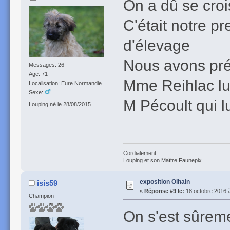
On a dû se croi
C'était notre p
d'élevage
Nous avons pré
Messages: 26
Age: 71
Mme Reihlac lui
Localisation: Eure Normandie
Sexe:
M Pécoult qui lu
Louping né le 28/08/2015
Cordialement
Louping et son Maître Faunepix
exposition Olhain
isis59
«
Réponse #9 le:
18 octobre 2016 à
Champion
On s'est sûreme