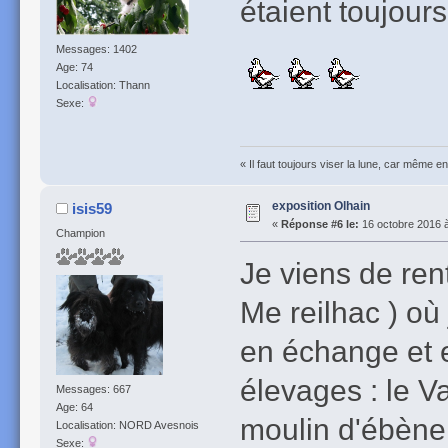
étaient toujour
Messages: 1402
Age: 74
Localisation: Thann
Sexe:
« Il faut toujours viser la lune, car même e
exposition Olhain
isis59
«
Réponse #6 le:
16 octobre 2016 à
Champion
Je viens de ren
Me reilhac ) où
en échange et e
élevages : le Va
Messages: 667
Age: 64
moulin d'ébène, 
Localisation: NORD Avesnois
Sexe: