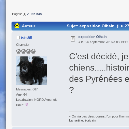
Pages: [
1
]
2
En bas
Auteur
Sujet: exposition Olhain (Lu 27
exposition Olhain
isis59
«
le:
26 septembre 2016 à 08:13:12
Champion
C'est décidé, j
chiens.....hist
des Pyrénées en
?
Messages: 667
Age: 64
Localisation: NORD Avesnois
Sexe:
« On n'a pas deux cœurs, l'un pour l'homme
Lamartine, écrivain