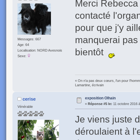
Merci Rebecca p
contacté l'organ
pour que j'y ai
manquerai pas d
Messages: 667
Age: 64
bientôt
Localisation: NORD Avesnois
Sexe:
« On n'a pas deux cœurs, l'un pour l'homme
Lamartine, écrivain
exposition Olhain
cerise
«
Réponse #5 le:
11 octobre 2016 à
Vénérable
Je viens juste d
déroulaient à l'