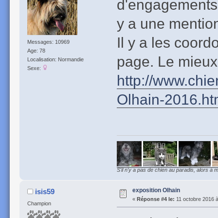
d'engagements n
y a une mention
Il y a les coord
Messages: 10969
Age: 78
page. Le mieux 
Localisation: Normandie
Sexe:
http://www.ch
Olhain-2016.h
S'il n'y a pas de chien au paradis, alors à m
exposition Olhain
isis59
«
Réponse #4 le:
11 octobre 2016 à
Champion