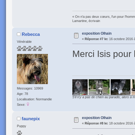
« On n'a pas deux cœurs, l'un pour l'homme
Lamartine, écrivain
exposition Olhain
Rebecca
«
Réponse #7 le:
16 octobre 2016 à
Vénérable
Merci Isis pour
Messages: 10969
Age: 78
S'il n'y a pas de chien au paradis, alors à m
Localisation: Normandie
Sexe:
exposition Olhain
faunepix
«
Réponse #8 le:
18 octobre 2016 à
Puppy