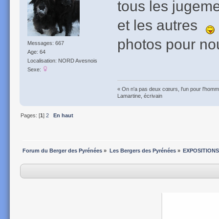
tous les jugeme
et les autres
photos pour nou
Messages: 667
Age: 64
Localisation: NORD Avesnois
Sexe:
« On n'a pas deux cœurs, l'un pour l'homme
Lamartine, écrivain
Pages: [
1
]
2
En haut
Forum du Berger des Pyrénées
»
Les Bergers des Pyrénées
»
EXPOSITIONS