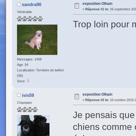
exposition Olhain
sandra90
«
Réponse #1 le:
26 septembre 201
Vénérable
Trop loin pour m
Messages: 1408
Age: 54
Localisation: Territoire de belfort
(90)
Sexe:
exposition Olhain
isis59
«
Réponse #2 le:
10 octobre 2016 à
Champion
Je pensais que l
chiens comme c'