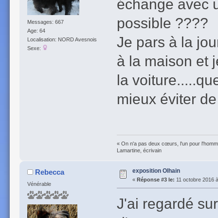
échange avec un
possible ????
Messages: 667
Age: 64
Je pars à la jo
Localisation: NORD Avesnois
Sexe:
à la maison et 
la voiture.....q
mieux éviter de
« On n'a pas deux cœurs, l'un pour l'homme
Lamartine, écrivain
exposition Olhain
Rebecca
«
Réponse #3 le:
11 octobre 2016 à
Vénérable
J'ai regardé sur