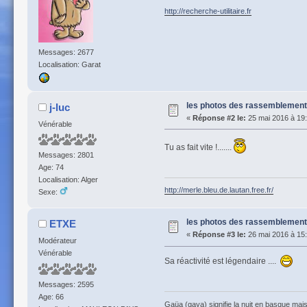
http://recherche-utilitaire.fr
Messages: 2677
Localisation: Garat
les photos des rassemblemen
j-luc
«
Réponse #2 le:
25 mai 2016 à 19:
Vénérable
Tu as fait vite !.......
Messages: 2801
Age: 74
Localisation: Alger
http://merle.bleu.de.lautan.free.fr/
Sexe:
les photos des rassemblemen
ETXE
«
Réponse #3 le:
26 mai 2016 à 15:
Modérateur
Vénérable
Sa réactivité est légendaire ....
Messages: 2595
Age: 66
Gaüa (gaya) signifie la nuit en basque mais 