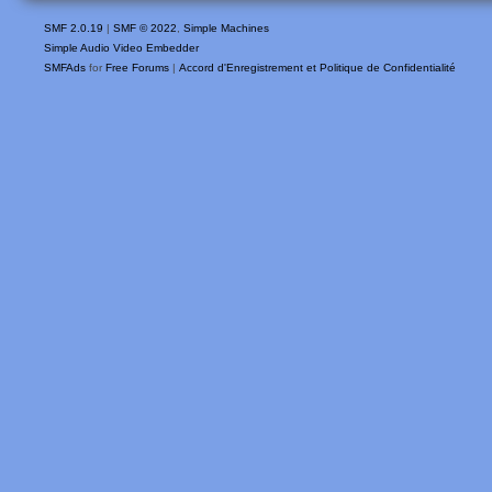
SMF 2.0.19
|
SMF © 2022
,
Simple Machines
Simple Audio Video Embedder
SMFAds
for
Free Forums
|
Accord d'Enregistrement et Politique de Confidentialité