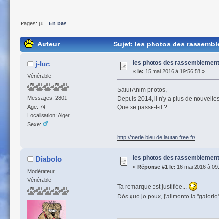
Pages: [
1
]
En bas
Auteur
Sujet: les photos des rassembl
les photos des rassemblemen
j-luc
«
le:
15 mai 2016 à 19:56:58 »
Vénérable
Salut Anim photos,
Messages: 2801
Depuis 2014, il n'y a plus de nouvel
Que se passe-t-il ?
Age: 74
Localisation: Alger
Sexe:
http://merle.bleu.de.lautan.free.fr/
les photos des rassemblemen
Diabolo
«
Réponse #1 le:
16 mai 2016 à 09:
Modérateur
Vénérable
Ta remarque est justifiée...
Dès que je peux, j'alimente la "galeri