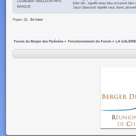
Localisation: MAULEON PAYS
Eder blü : signifie beau bleu et il porte bien
BASQUE
Jauzi (djaoussi) signifie saut, bond, pirouett
Pages: [
1
]
En haut
Forum du Berger des Pyrénées
»
Fonctionnement du Forum
»
LA GALERIE 