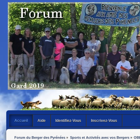
Accueil
Aide
Identifiez-Vous
Inscrivez-Vous
Forum du Berger des Pyrénées
»
Sports et Activités avec vos Bergers
»
OB