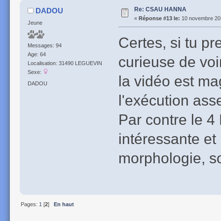
Re: CSAU HANNA
DADOU
«
Réponse #13 le:
10 novembre 201
Jeune
Certes, si tu p
Messages: 94
Age: 64
curieuse de voir
Localisation: 31490 LEGUEVIN
Sexe:
la vidéo est ma
DADOU
l'exécution asse
Par contre le 4
intéressante et
morphologie, so
Pages:
1
[
2
]
En haut