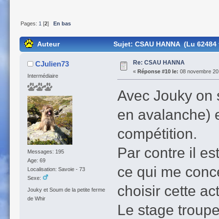
Pages:
1
[
2
]
En bas
Auteur
Sujet: CSAU HANNA (Lu 62484 f
Re: CSAU HANNA
CJulien73
«
Réponse #10 le:
08 novembre 201
Intermédiaire
Avec Jouky on s
en avalanche) e
compétition.
Par contre il es
Messages: 195
Age: 69
ce qui me conce
Localisation: Savoie - 73
Sexe:
choisir cette act
Jouky et Soum de la petite ferme
de Whir
Le stage troupe