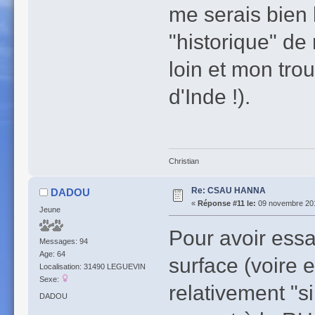
me serais bien 
"historique" de
loin et mon tro
d'Inde !).
Christian
Re: CSAU HANNA
DADOU
«
Réponse #11 le:
09 novembre 201
Jeune
Pour avoir essa
Messages: 94
Age: 64
surface (voire 
Localisation: 31490 LEGUEVIN
Sexe:
relativement "si
DADOU