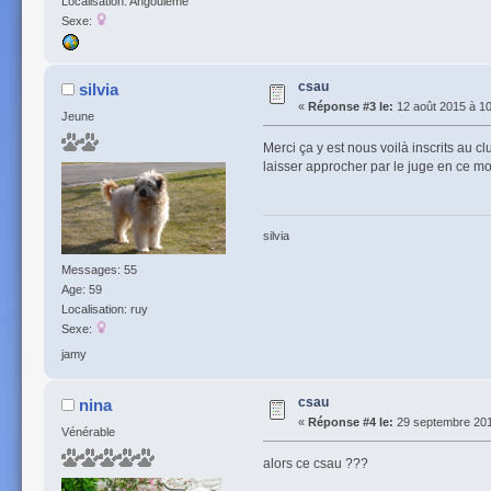
Localisation: Angoulême
Sexe:
csau
silvia
«
Réponse #3 le:
12 août 2015 à 10
Jeune
Merci ça y est nous voilà inscrits au c
laisser approcher par le juge en ce m
silvia
Messages: 55
Age: 59
Localisation: ruy
Sexe:
jamy
csau
nina
«
Réponse #4 le:
29 septembre 201
Vénérable
alors ce csau ???