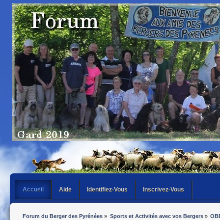
Accueil
Aide
Identifiez-Vous
Inscrivez-Vous
Forum du Berger des Pyrénées
»
Sports et Activités avec vos Bergers
»
OB