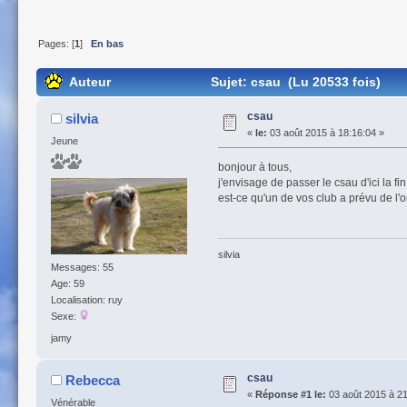
Pages: [
1
]
En bas
Auteur
Sujet: csau (Lu 20533 fois)
csau
silvia
«
le:
03 août 2015 à 18:16:04 »
Jeune
bonjour à tous,
j'envisage de passer le csau d'ici la f
est-ce qu'un de vos club a prévu de l'
silvia
Messages: 55
Age: 59
Localisation: ruy
Sexe:
jamy
csau
Rebecca
«
Réponse #1 le:
03 août 2015 à 21
Vénérable