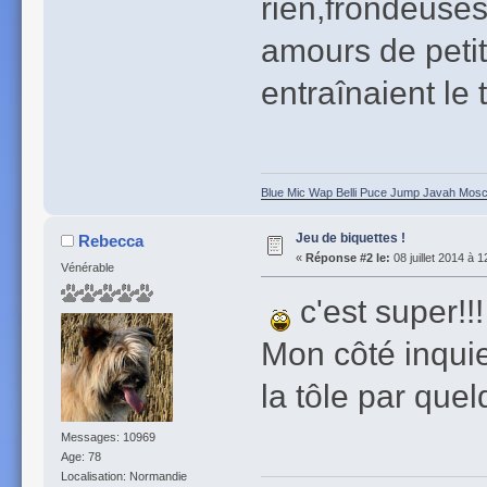
rien,frondeuses
amours de peti
entraînaient l
Blue Mic Wap Belli Puce Jump Javah Mosca
Jeu de biquettes !
Rebecca
«
Réponse #2 le:
08 juillet 2014 à 1
Vénérable
c'est super!!!
Mon côté inquie
la tôle par que
Messages: 10969
Age: 78
Localisation: Normandie