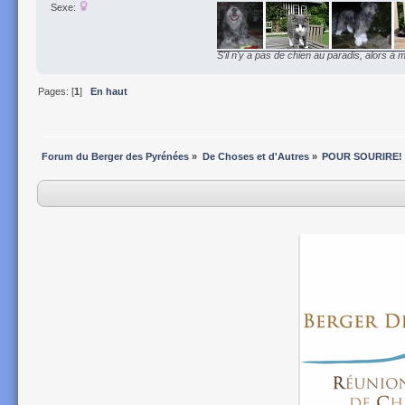
Sexe:
S'il n'y a pas de chien au paradis, alors à m
Pages: [
1
]
En haut
Forum du Berger des Pyrénées
»
De Choses et d'Autres
»
POUR SOURIRE!