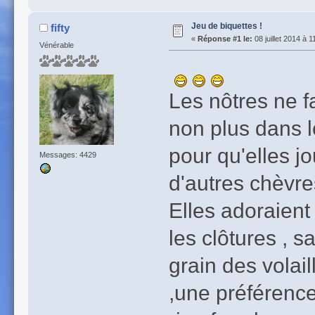
Jeu de biquettes !
fifty
«
Réponse #1 le:
08 juillet 2014 à 1
Vénérable
Les nôtres ne f
non plus dans l
pour qu'elles j
Messages: 4429
d'autres chèvre
Elles adoraient 
les clôtures , 
grain des volail
,une préférence 