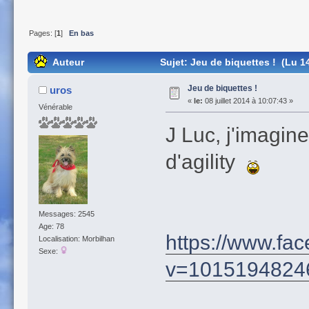
Pages: [
1
]
En bas
Auteur
Sujet: Jeu de biquettes ! (Lu 14
Jeu de biquettes !
uros
«
le:
08 juillet 2014 à 10:07:43 »
Vénérable
J Luc, j'imagin
d'agility
Messages: 2545
Age: 78
https://www.fa
Localisation: Morbilhan
Sexe:
v=1015194824