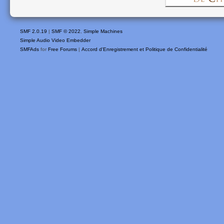
SMF 2.0.19
|
SMF © 2022
,
Simple Machines
Simple Audio Video Embedder
SMFAds
for
Free Forums
|
Accord d'Enregistrement et Politique de Confidentialité