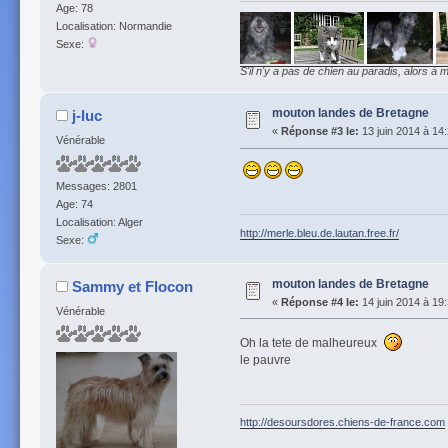
Age: 78
Localisation: Normandie
Sexe:
S'il n'y a pas de chien au paradis, alors à m
mouton landes de Bretagne
j-luc
«
Réponse #3 le:
13 juin 2014 à 14
Vénérable
Messages: 2801
Age: 74
Localisation: Alger
http://merle.bleu.de.lautan.free.fr/
Sexe:
mouton landes de Bretagne
Sammy et Flocon
«
Réponse #4 le:
14 juin 2014 à 19
Vénérable
Oh la tete de malheureux
le pauvre
http://desoursdores.chiens-de-france.com