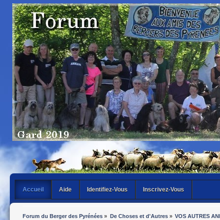
Accueil
Aide
Identifiez-Vous
Inscrivez-Vous
Forum du Berger des Pyrénées
»
De Choses et d'Autres
»
VOS AUTRES AN