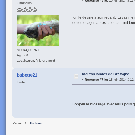
«
Réponse #6 le:
18 juin 2014 à 11:
Champion
on le devine à son regard, tu vas me
de toute façon après la tonte il finit t
Messages: 471
Age: 60
Localisation: finistere nord
mouton landes de Bretagne
babette21
«
Réponse #7 le:
18 juin 2014 à 12
Invité
Bonjour le brossage avec leurs poils q
Pages: [
1
]
En haut