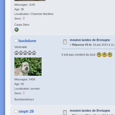
Messages: 1145
Age: 35
Localisation: Charente Maritime
Sexe:
Carpe Diem
mouton landes de Bretagne
buckdune
«
Réponse #5 le:
16 juin 2014 à 11:
Vénérable
il est pas content du tout
Messages: 5456
Age: 55
Localisation: turretot
Sexe:
Buckdunehours
mouton landes de Bretagne
steph 29