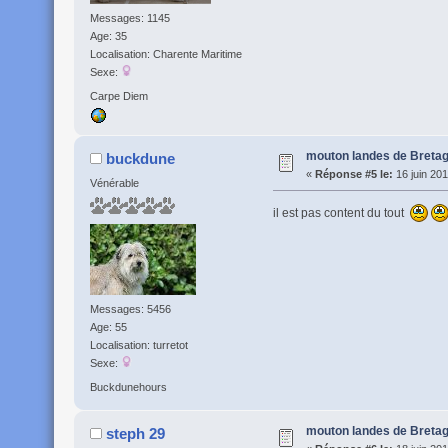
Messages: 1145
Age: 35
Localisation: Charente Maritime
Sexe:
Carpe Diem
mouton landes de Breta
buckdune
«
Réponse #5 le:
16 juin 201
Vénérable
il est pas content du tout
Messages: 5456
Age: 55
Localisation: turretot
Sexe:
Buckdunehours
mouton landes de Breta
steph 29