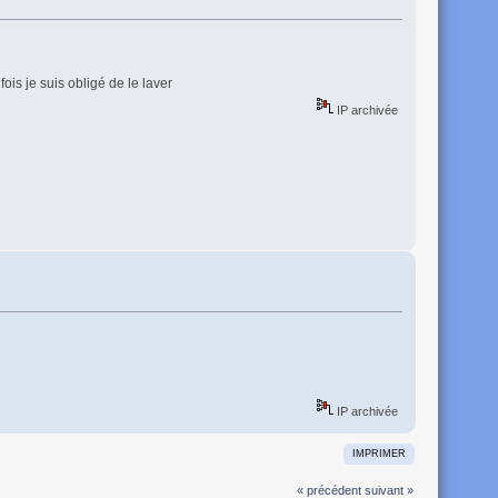
ois je suis obligé de le laver
IP archivée
IP archivée
IMPRIMER
« précédent
suivant »