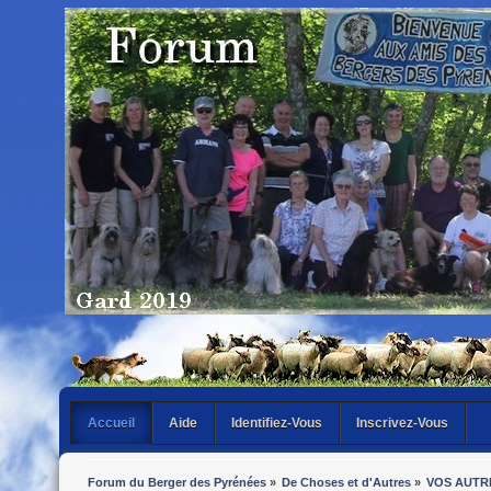
Accueil
Aide
Identifiez-Vous
Inscrivez-Vous
Forum du Berger des Pyrénées
»
De Choses et d'Autres
»
VOS AUTR