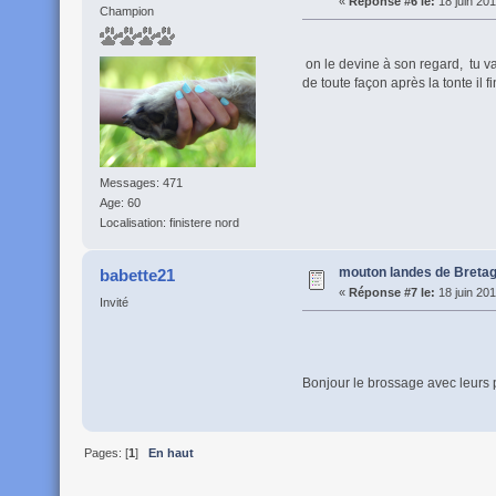
«
Réponse #6 le:
18 juin 201
Champion
on le devine à son regard, tu 
de toute façon après la tonte il 
Messages: 471
Age: 60
Localisation: finistere nord
mouton landes de Breta
babette21
«
Réponse #7 le:
18 juin 201
Invité
Bonjour le brossage avec leurs p
Pages: [
1
]
En haut