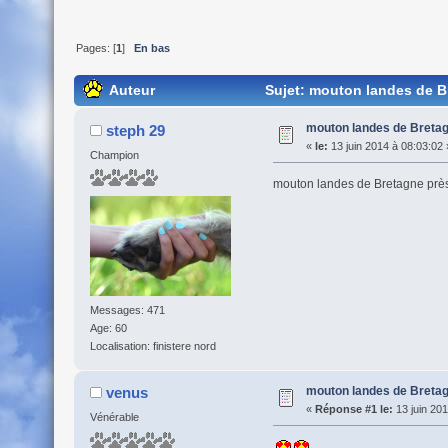
Pages: [
1
]
En bas
Auteur
Sujet: mouton landes de B
mouton landes de Breta
steph 29
«
le:
13 juin 2014 à 08:03:02 
Champion
mouton landes de Bretagne près
Messages: 471
Age: 60
Localisation: finistere nord
mouton landes de Breta
venus
«
Réponse #1 le:
13 juin 201
Vénérable