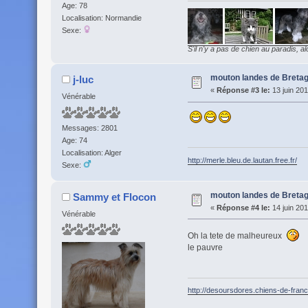
Age: 78
Localisation: Normandie
Sexe:
S'il n'y a pas de chien au paradis, al
mouton landes de Breta
j-luc
«
Réponse #3 le:
13 juin 201
Vénérable
Messages: 2801
Age: 74
Localisation: Alger
http://merle.bleu.de.lautan.free.fr/
Sexe:
mouton landes de Breta
Sammy et Flocon
«
Réponse #4 le:
14 juin 201
Vénérable
Oh la tete de malheureux
le pauvre
http://desoursdores.chiens-de-fran