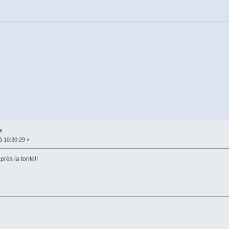
e
à 10:30:29 »
près la tonte!!