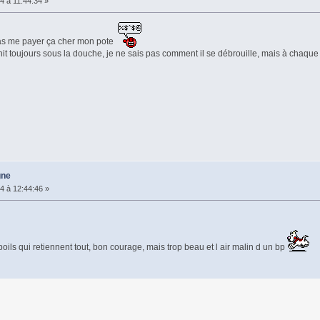
4 à 11:44:34 »
vas me payer ça cher mon pote
finit toujours sous la douche, je ne sais pas comment il se débrouille, mais à chaque f
gne
4 à 12:44:46 »
oils qui retiennent tout, bon courage, mais trop beau et l air malin d un bp