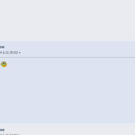
gne
4 à 11:30:02 »
gne