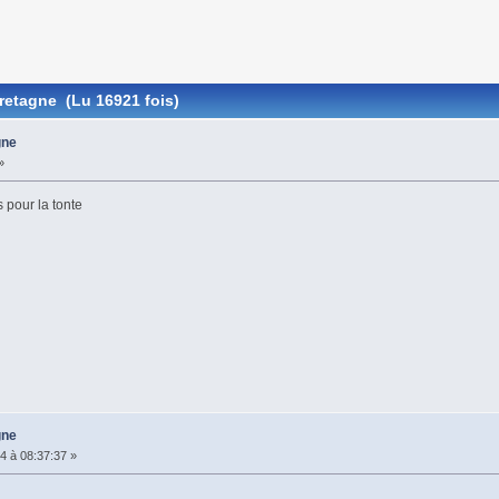
retagne (Lu 16921 fois)
gne
»
 pour la tonte
gne
4 à 08:37:37 »