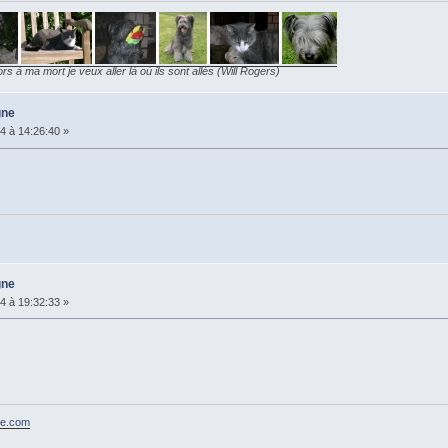
ors à ma mort je veux aller là où ils sont allés (Will Rogers)
gne
4 à 14:26:40 »
gne
4 à 19:32:33 »
ce.com