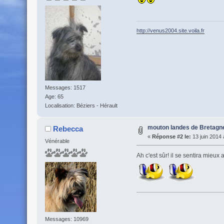
http://venus2004.site.voila.fr
Messages: 1517
Age: 65
Localisation: Béziers - Hérault
mouton landes de Bretagn
Rebecca
«
Réponse #2 le:
13 juin 2014 
Vénérable
Ah c'est sûr! il se sentira mieux a
Messages: 10969