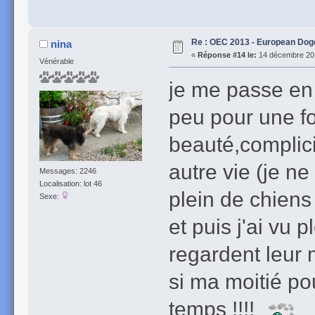
Re : OEC 2013 - European Do
nina
«
Réponse #14 le:
14 décembre 201
Vénérable
je me passe en 
peu pour une fo
beauté,complici
autre vie (je ne
Messages: 2246
Localisation: lot 46
plein de chiens
Sexe:
et puis j'ai vu
regardent leur m
si ma moitié p
temps !!!!