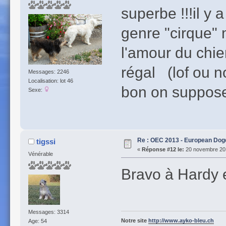
superbe !!!il y
genre "cirque" 
l'amour du chie
régal (lof ou n
Messages: 2246
Localisation: lot 46
bon on suppose 
Sexe:
Re : OEC 2013 - European Do
tigssi
«
Réponse #12 le:
20 novembre 201
Vénérable
Bravo à Hardy 
Messages: 3314
Notre site
http://www.ayko-bleu.ch
Age: 54