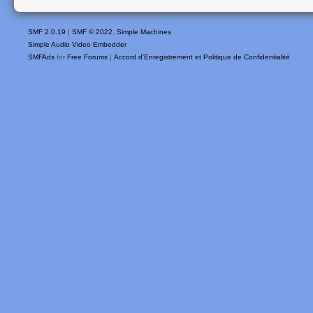
SMF 2.0.19
|
SMF © 2022
,
Simple Machines
Simple Audio Video Embedder
SMFAds
for
Free Forums
|
Accord d'Enregistrement et Politique de Confidentialité