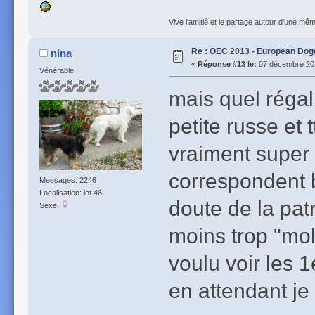
Vive l'amitié et le partage autour d'une m
Re : OEC 2013 - European Do
nina
«
Réponse #13 le:
07 décembre 201
Vénérable
mais quel régal
petite russe et 
vraiment super l
correspondent 
Messages: 2246
Localisation: lot 46
doute de la pat
Sexe:
moins trop "mol
voulu voir les 1
en attendant je 