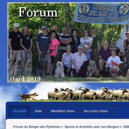
Accueil
Aide
Identifiez-Vous
Inscrivez-Vous
Forum du Berger des Pyrénées
»
Sports et Activités avec vos Bergers
»
OB