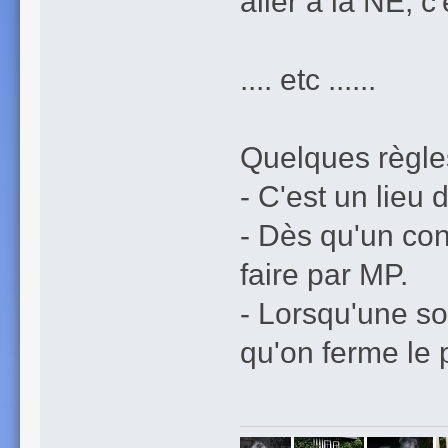
aller à la NE, c'e
.... etc ......
Quelques règle
- C'est un lieu 
- Dès qu'un cont
faire par MP.
- Lorsqu'une so
qu'on ferme le