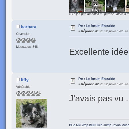
S'il n'y a pas de chien au paradis, alors à m
Re : Le forum Entraide
barbara
«
Réponse #1 le:
12 janvier 2013 à
Champion
Messages: 348
Excellente idée 
Re : Le forum Entraide
fifty
«
Réponse #2 le:
12 janvier 2013 à
Vénérable
J'avais pas vu .
Blue Mic Wap Belli Puce Jump Javah Mosca