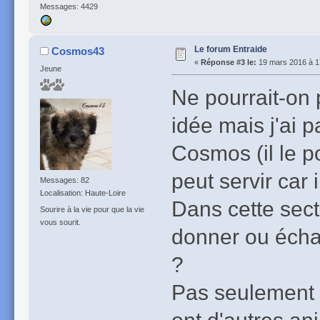
Messages: 4429
Le forum Entraide
Cosmos43
«
Réponse #3 le:
19 mars 2016 à 1
Jeune
Ne pourrait-on
idée mais j'ai 
Cosmos (il le po
peut servir car i
Messages: 82
Localisation: Haute-Loire
Dans cette sect
Sourire à la vie pour que la vie
vous sourit.
donner ou échan
?
Pas seulement 
ont d'autres an