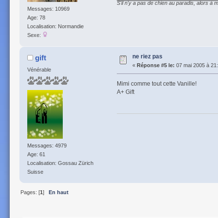
S'il n'y a pas de chien au paradis, alors à m
Messages: 10969
Age: 78
Localisation: Normandie
Sexe:
ne riez pas
gift
«
Réponse #5 le:
07 mai 2005 à 21:
Vénérable
Mimi comme tout cette Vanille!
A+ Gift
Messages: 4979
Age: 61
Localisation: Gossau Zürich
Suisse
Pages: [
1
]
En haut