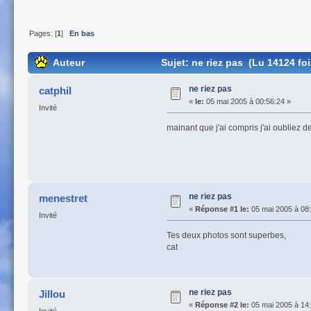
Pages: [
1
]
En bas
Auteur
Sujet: ne riez pas (Lu 14124 foi
ne riez pas
catphil
«
le:
05 mai 2005 à 00:56:24 »
Invité
mainant que j'ai compris j'ai oubliez de
ne riez pas
menestret
«
Réponse #1 le:
05 mai 2005 à 08:
Invité
Tes deux photos sont superbes,
cat
ne riez pas
Jillou
«
Réponse #2 le:
05 mai 2005 à 14: