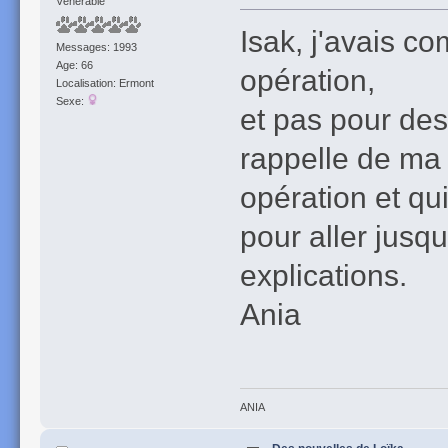
Vénérable
Isak, j'avais co
Messages: 1993
Age: 66
opération,
Localisation: Ermont
Sexe:
et pas pour des
rappelle de ma 
opération et qu
pour aller jusq
explications.
Ania
ANIA