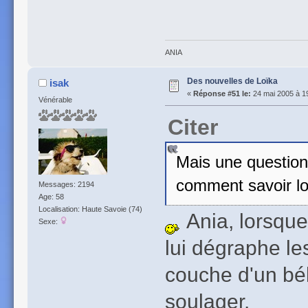
ANIA
Des nouvelles de Loïka
isak
«
Réponse #51 le:
24 mai 2005 à 1
Vénérable
Citer
Mais une question
comment savoir lors
Messages: 2194
Age: 58
Localisation: Haute Savoie (74)
Ania, lorsque 
Sexe:
lui dégraphe le
couche d'un béb
soulager.