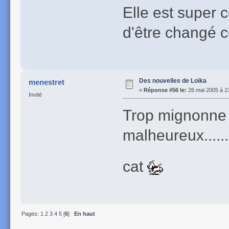
Elle est super ce
d'être changé c
Des nouvelles de Loïka
menestret
«
Réponse #56 le:
26 mai 2005 à 2
Invité
Trop mignonne 
malheureux......
cat
Pages:
1
2
3
4
5
[
6
]
En haut