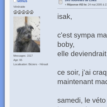
Des nouvelles de Loïka
venus
«
Réponse #53 le:
24 mai 2005 à 2
Vénérable
isak,
c'est sympa mai
boby,
elle deviendrait 
Messages: 1517
Age: 65
Localisation: Béziers - Hérault
ce soir, j'ai c
maintenant mad
samedi, le véto 