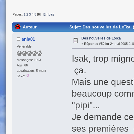
Pages:
1
2
3
4
5
[
6
]
En bas
Auteur
Sujet: Des nouvelles de Loïka (
Des nouvelles de Loïka
ania01
«
Réponse #50 le:
24 mai 2005 à 1
Vénérable
Isak, trop mig
Messages: 1993
Age: 66
ça.
Localisation: Ermont
Sexe:
Mais une quest
beaucoup commen
"pipi"...
Je demande cel
ses premières c