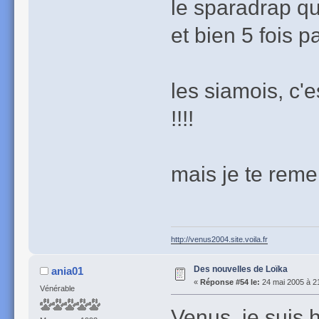
le sparadrap qui
et bien 5 fois pa
les siamois, c'
!!!!
mais je te reme
http://venus2004.site.voila.fr
Des nouvelles de Loïka
ania01
«
Réponse #54 le:
24 mai 2005 à 2
Vénérable
Venus, je suis