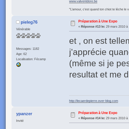
www.valventdore.be
"L’amour, c’est quand ton chiot te lèche le 
Préparation à Une Expo
pieleg76
«
Réponse #13 le:
29 mars 2010 à 
Vénérable
et , on est tel
j'apprécie quan
Messages: 1182
Age: 62
Localisation: Fécamp
(même si je pest
resultat et me 
http://lecaerdepierre.over-blog.com
Préparation à Une Expo
ypanzer
«
Réponse #14 le:
29 mars 2010 à 
Invité