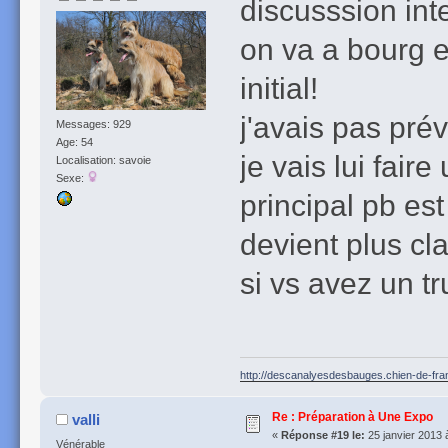
discusssion int
on va a bourg e
initial!
j'avais pas prév
Messages: 929
Age: 54
je vais lui fair
Localisation: savoie
Sexe:
principal pb est 
devient plus cla
si vs avez un tr
http://descanalyesdesbauges.chien-de-fr
Re : Préparation à Une Expo
valli
«
Réponse #19 le:
25 janvier 2013 
Vénérable