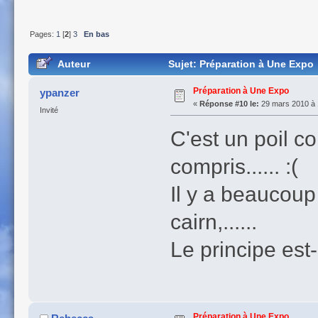
Pages:
1
[
2
]
3
En bas
Auteur
Sujet: Préparation à Une Expo 
Préparation à Une Expo
ypanzer
«
Réponse #10 le:
29 mars 2010 à 
Invité
C'est un poil co
compris...... :(
Il y a beaucoup
cairn,......
Le principe est
Préparation à Une Expo