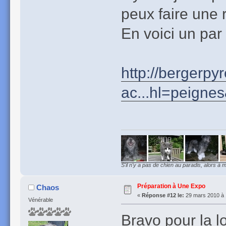
peux faire une 
En voici un par
http://bergerpy
ac...hl=peigne
S'il n'y a pas de chien au paradis, alors à m
Préparation à Une Expo
Chaos
«
Réponse #12 le:
29 mars 2010 à 
Vénérable
Bravo pour la lo