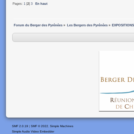
Pages:
1
[
2
]
3
En haut
Forum du Berger des Pyrénées
»
Les Bergers des Pyrénées
»
EXPOSITIONS
SMF 2.0.19
|
SMF © 2022
,
Simple Machines
Simple Audio Video Embedder