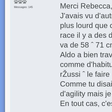
Merci Rebecca, 
Messages: 145
J'avais vu d'aut
plus lourd que c
race il y a des 
va de 58 ˆ 71 c
Aldo a bien trav
comme d'habitud
rŽussi ˆ le fair
Comme tu disai
d'agility mais je
En tout cas, c'