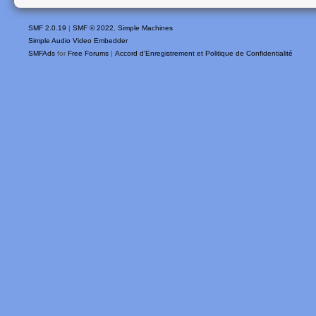
SMF 2.0.19
|
SMF © 2022
,
Simple Machines
Simple Audio Video Embedder
SMFAds
for
Free Forums
|
Accord d'Enregistrement et Politique de Confidentialité