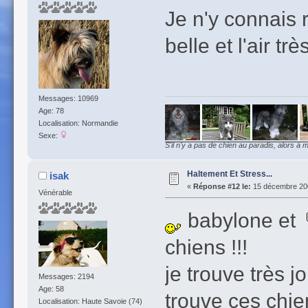
Je n'y connais 
belle et l'air trè
Messages: 10969
Age: 78
Localisation: Normandie
Sexe:
S'il n'y a pas de chien au paradis, alors à m
Haltement Et Stress...
isak
«
Réponse #12 le:
15 décembre 200
Vénérable
babylone et
chiens !!!
je trouve très j
Messages: 2194
Age: 58
trouve ces chie
Localisation: Haute Savoie (74)