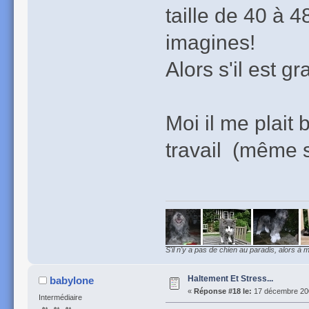
taille de 40 à 4
imagines!
Alors s'il est g
Moi il me plait b
travail (même s'
S'il n'y a pas de chien au paradis, alors à m
Haltement Et Stress...
babylone
«
Réponse #18 le:
17 décembre 200
Intermédiaire