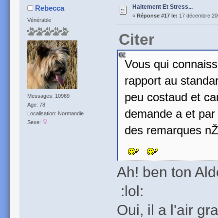
Haltement Et Stress...
Rebecca
«
Réponse #17 le:
17 décembre 200
Vénérable
Citer
Vous qui connaiss
rapport au standar
peu costaud et carr
Messages: 10969
Age: 78
demande a et par 
Localisation: Normandie
Sexe:
des remarques nŽ
Ah! ben ton Ald
:lol:
Oui, il a l'air 