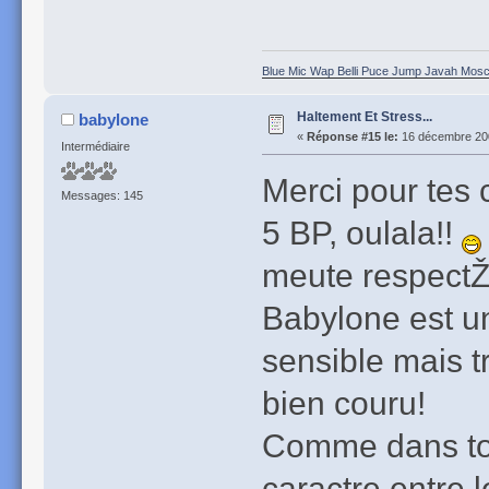
Blue Mic Wap Belli Puce Jump Javah Mosca
Haltement Et Stress...
babylone
«
Réponse #15 le:
16 décembre 200
Intermédiaire
Merci pour tes c
Messages: 145
5 BP, oulala!!
meute respectŽ.
Babylone est u
sensible mais tr
bien couru!
Comme dans tout
caractre entre 