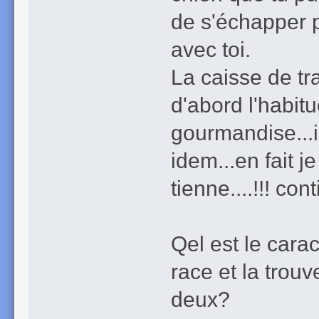
de s'échapper p
avec toi.
La caisse de tr
d'abord l'habit
gourmandise...il
idem...en fait j
tienne....!!! c
Qel est le cara
race et la trouv
deux?