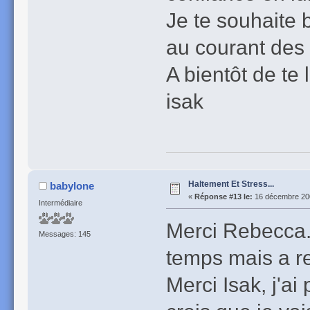
Je te souhaite 
au courant des p
A bientôt de te l
isak
Haltement Et Stress...
babylone
«
Réponse #13 le:
16 décembre 200
Intermédiaire
Merci Rebecca. O
Messages: 145
temps mais a r
Merci Isak, j'ai