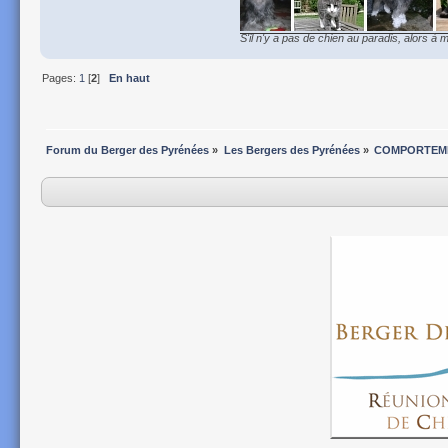
S'il n'y a pas de chien au paradis, alors à m
Pages:
1
[
2
]
En haut
Forum du Berger des Pyrénées
»
Les Bergers des Pyrénées
»
COMPORTEME