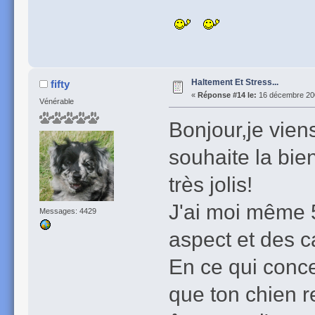
Haltement Et Stress...
fifty
«
Réponse #14 le:
16 décembre 200
Vénérable
Bonjour,je viens
souhaite la bie
très jolis!
J'ai moi même 
Messages: 4429
aspect et des ca
En ce qui conce
que ton chien 