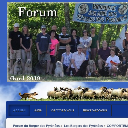
Accueil
Aide
Identifiez-Vous
Inscrivez-Vous
Forum du Berger des Pyrénées
»
Les Bergers des Pyrénées
»
COMPORTEME