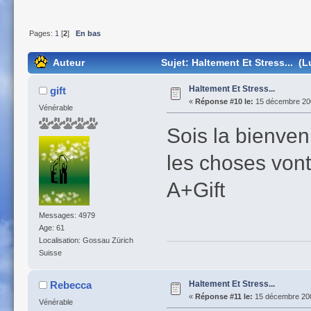
Pages:
1
[
2
]
En bas
Auteur
Sujet: Haltement Et Stress... (L
Haltement Et Stress...
gift
«
Réponse #10 le:
15 décembre 200
Vénérable
Sois la bienven
les choses vont
A+Gift
Messages: 4979
Age: 61
Localisation: Gossau Zürich
Suisse
Haltement Et Stress...
Rebecca
«
Réponse #11 le:
15 décembre 200
Vénérable