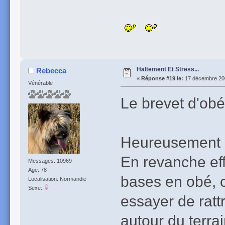
Haltement Et Stress...
Rebecca
«
Réponse #19 le:
17 décembre 200
Vénérable
Le brevet d'obé 
Heureusement n
En revanche ef
Messages: 10969
Age: 78
bases en obé, c
Localisation: Normandie
Sexe:
essayer de ratt
autour du terrai