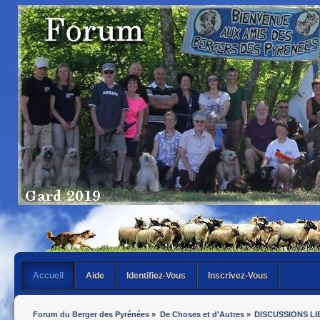
Accueil
Aide
Identifiez-Vous
Inscrivez-Vous
Forum du Berger des Pyrénées
»
De Choses et d'Autres
»
DISCUSSIONS LI