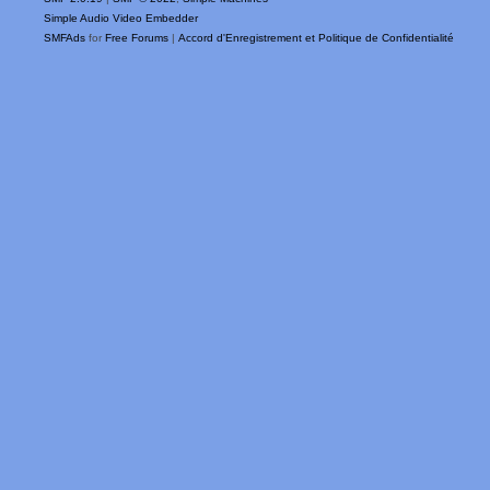
Simple Audio Video Embedder
SMFAds
for
Free Forums
|
Accord d'Enregistrement et Politique de Confidentialité