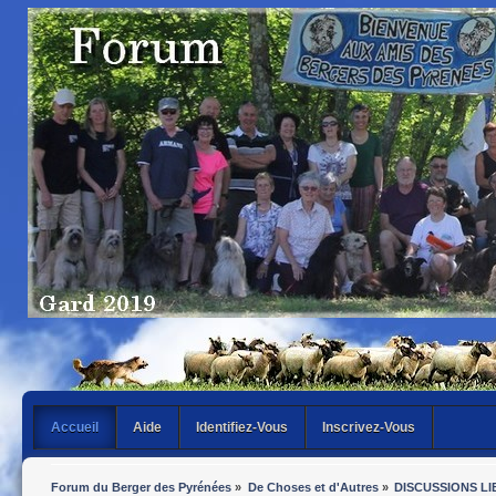
Accueil
Aide
Identifiez-Vous
Inscrivez-Vous
Forum du Berger des Pyrénées
»
De Choses et d'Autres
»
DISCUSSIONS LI