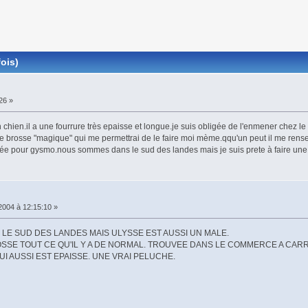
ois)
26 »
n chien.il a une fourrure très epaisse et longue.je suis obligée de l'enmener chez le 
une brosse "magique" qui me permettrai de le faire moi mème.qqu'un peut il me rens
ncée pour gysmo.nous sommes dans le sud des landes mais je suis prete à faire une 
2004 à 12:15:10 »
S LE SUD DES LANDES MAIS ULYSSE EST AUSSI UN MALE.
SSE TOUT CE QU'IL Y A DE NORMAL. TROUVEE DANS LE COMMERCE A CARR
I AUSSI EST EPAISSE. UNE VRAI PELUCHE.