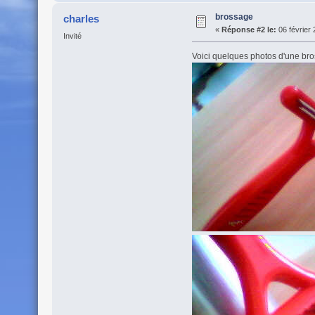
brossage
charles
«
Réponse #2 le:
06 février 
Invité
Voici quelques photos d'une bros