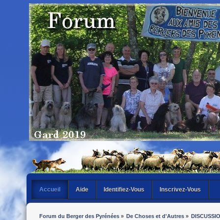
Accueil
Aide
Identifiez-Vous
Inscrivez-Vous
Forum du Berger des Pyrénées
»
De Choses et d'Autres
»
DISCUSSI