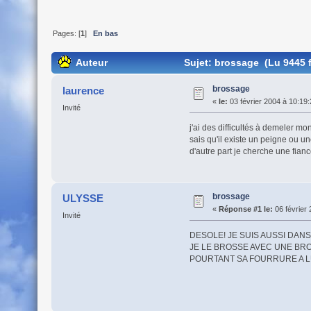
Pages: [
1
]
En bas
Auteur
Sujet: brossage (Lu 9445 f
brossage
laurence
«
le:
03 février 2004 à 10:19:
Invité
j'ai des difficultés à demeler mo
sais qu'il existe un peigne ou 
d'autre part je cherche une fia
brossage
ULYSSE
«
Réponse #1 le:
06 février 
Invité
DESOLE! JE SUIS AUSSI DAN
JE LE BROSSE AVEC UNE BRO
POURTANT SA FOURRURE A LU