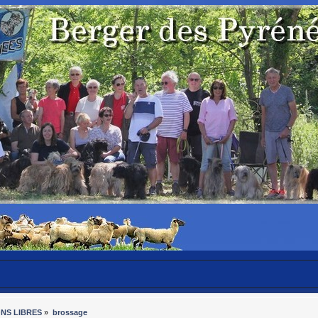
ONS LIBRES
»
brossage