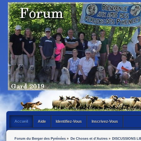
Accueil
Aide
Identifiez-Vous
Inscrivez-Vous
Forum du Berger des Pyrénées
»
De Choses et d'Autres
»
DISCUSSIONS LI