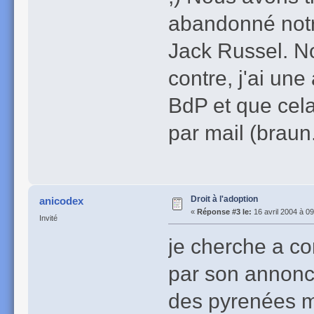
abandonné notr
Jack Russel. No
contre, j'ai un
BdP et que cela
par mail (braun
Droit à l'adoption
anicodex
«
Réponse #3 le:
16 avril 2004 à 09
Invité
je cherche a co
par son annonce
des pyrenées m