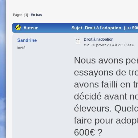
Pages: [
1
]
En bas
Auteur
Sujet: Droit à l'adoption (Lu 90
Droit à l'adoption
Sandrine
«
le:
30 janvier 2004 à 21:55:33 »
Invité
Nous avons per
essayons de tro
avons failli en
décidé avant n
éleveurs. Quel
faire pour ado
600€ ?