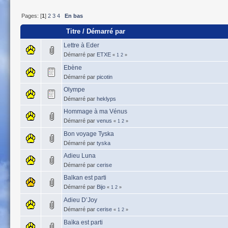
Pages: [
1
]
2
3
4
En bas
Titre
/
Démarré par
Lettre à Eder
Démarré par
ETXE
«
1
2
»
Ebène
Démarré par
picotin
Olympe
Démarré par
heklyps
Hommage à ma Vénus
Démarré par
venus
«
1
2
»
Bon voyage Tyska
Démarré par
tyska
Adieu Luna
Démarré par
cerise
Balkan est parti
Démarré par
Bijo
«
1
2
»
Adieu D’Joy
Démarré par
cerise
«
1
2
»
Baïka est parti