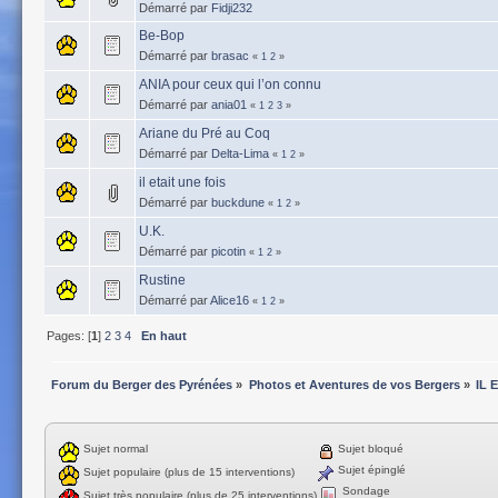
Démarré par
Fidji232
Be-Bop
Démarré par
brasac
«
1
2
»
ANIA pour ceux qui l’on connu
Démarré par
ania01
«
1
2
3
»
Ariane du Pré au Coq
Démarré par
Delta-Lima
«
1
2
»
il etait une fois
Démarré par
buckdune
«
1
2
»
U.K.
Démarré par
picotin
«
1
2
»
Rustine
Démarré par
Alice16
«
1
2
»
Pages: [
1
]
2
3
4
En haut
Forum du Berger des Pyrénées
»
Photos et Aventures de vos Bergers
»
IL 
Sujet normal
Sujet bloqué
Sujet épinglé
Sujet populaire (plus de 15 interventions)
Sondage
Sujet très populaire (plus de 25 interventions)