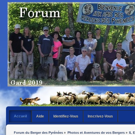
Accueil
Aide
Identifiez-Vous
Inscrivez-Vous
Forum du Berger des Pyrénées
»
Photos et Aventures de vos Bergers
»
IL 