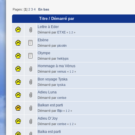
Pages: [
1
]
2
3
4
En bas
Titre
/
Démarré par
Lettre à Eder
Démarré par
ETXE
«
1
2
»
Ebène
Démarré par
picotin
Olympe
Démarré par
heklyps
Hommage à ma Vénus
Démarré par
venus
«
1
2
»
Bon voyage Tyska
Démarré par
tyska
Adieu Luna
Démarré par
cerise
Balkan est parti
Démarré par
Bijo
«
1
2
»
Adieu D’Joy
Démarré par
cerise
«
1
2
»
Baïka est parti