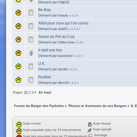
Démarré par
Fidji232
Be-Bop
Démarré par
brasac
«
1
2
»
ANIA pour ceux qui l’on connu
Démarré par
ania01
«
1
2
3
»
Ariane du Pré au Coq
Démarré par
Delta-Lima
«
1
2
»
il etait une fois
Démarré par
buckdune
«
1
2
»
U.K.
Démarré par
picotin
«
1
2
»
Rustine
Démarré par
Alice16
«
1
2
»
Pages: [
1
]
2
3
4
En haut
Forum du Berger des Pyrénées
»
Photos et Aventures de vos Bergers
»
IL 
Sujet normal
Sujet bloqué
Sujet épinglé
Sujet populaire (plus de 15 interventions)
Sondage
Sujet très populaire (plus de 25 interventions)