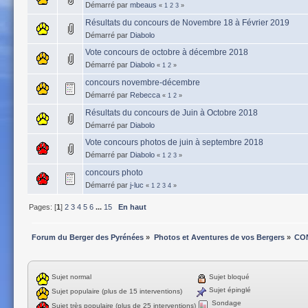
Démarré par
mbeaus
«
1
2
3
»
Résultats du concours de Novembre 18 à Février 2019
Démarré par
Diabolo
Vote concours de octobre à décembre 2018
Démarré par
Diabolo
«
1
2
»
concours novembre-décembre
Démarré par
Rebecca
«
1
2
»
Résultats du concours de Juin à Octobre 2018
Démarré par
Diabolo
Vote concours photos de juin à septembre 2018
Démarré par
Diabolo
«
1
2
3
»
concours photo
Démarré par
j-luc
«
1
2
3
4
»
Pages: [
1
]
2
3
4
5
6
...
15
En haut
Forum du Berger des Pyrénées
»
Photos et Aventures de vos Bergers
»
CO
Sujet normal
Sujet bloqué
Sujet épinglé
Sujet populaire (plus de 15 interventions)
Sondage
Sujet très populaire (plus de 25 interventions)