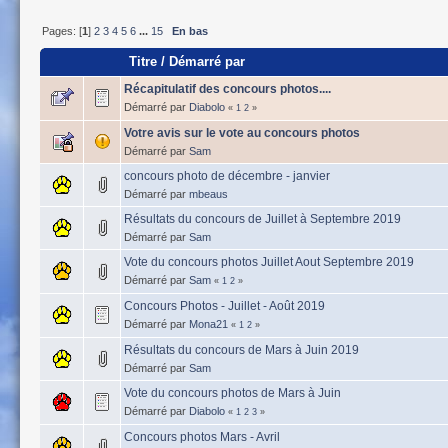
Pages: [
1
]
2
3
4
5
6
...
15
En bas
Titre
/
Démarré par
Récapitulatif des concours photos....
Démarré par
Diabolo
«
1
2
»
Votre avis sur le vote au concours photos
Démarré par
Sam
concours photo de décembre - janvier
Démarré par
mbeaus
Résultats du concours de Juillet à Septembre 2019
Démarré par
Sam
Vote du concours photos Juillet Aout Septembre 2019
Démarré par
Sam
«
1
2
»
Concours Photos - Juillet - Août 2019
Démarré par
Mona21
«
1
2
»
Résultats du concours de Mars à Juin 2019
Démarré par
Sam
Vote du concours photos de Mars à Juin
Démarré par
Diabolo
«
1
2
3
»
Concours photos Mars - Avril