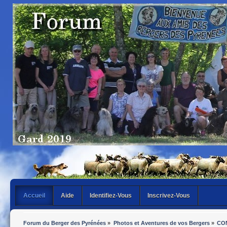
Accueil
Aide
Identifiez-Vous
Inscrivez-Vous
Forum du Berger des Pyrénées
»
Photos et Aventures de vos Bergers
»
CO