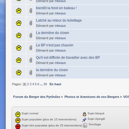
Démarré par
mbeaus
bientôt la foret en bateau !
Démarré par
mbeaus
Latché au retour du toilettage
Démarré par
mbeaus
La dernière du clown
Démarré par
mbeaus
Le BP n'est pas chauvin
Démarré par
mbeaus
Qu'il est difficile de travailler avec des BP
Démarré par
mbeaus
la dernière du clown
Démarré par
mbeaus
Pages: [
1
]
2
3
4
5
6
...
30
En haut
Forum du Berger des Pyrénées
»
Photos et Aventures de vos Bergers
»
VO
Sujet normal
Sujet bloqué
Sujet épinglé
Sujet populaire (plus de 15 interventions)
Sondage
Sujet très populaire (plus de 25 interventions)