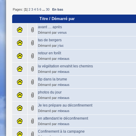
Pages: [
1
]
2
3
4
5
6
...
30
En bas
Titre
/
Démarré par
avant .... après
Démarré par
venus
tas de bergers
Démarré par
j-luc
retour en forêt
Démarré par
mbeaus
la végétation envahit les chemins
Démarré par
mbeaus
Bp dans la brume
Démarré par
mbeaus
photos du jour
Démarré par
mbeaus
Je les prépare au déconfinement
Démarré par
mbeaus
en attendant le déconfinement
Démarré par
mbeaus
Confinement à la campagne