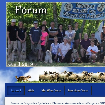
Accueil
Aide
Identifiez-Vous
Inscrivez-Vous
Forum du Berger des Pyrénées
»
Photos et Aventures de vos Bergers
»
VO