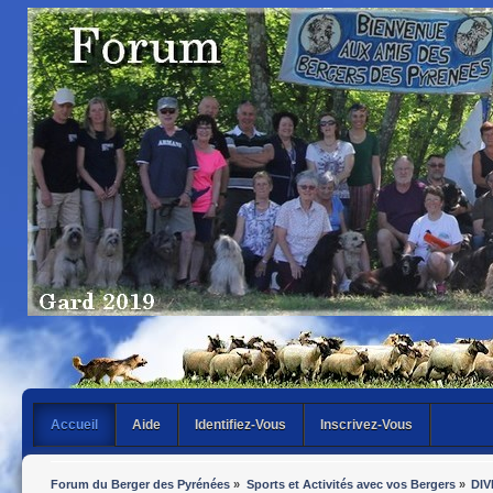
Accueil
Aide
Identifiez-Vous
Inscrivez-Vous
Forum du Berger des Pyrénées
»
Sports et Activités avec vos Bergers
»
DIV