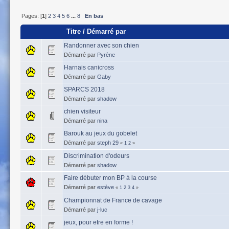
Pages: [
1
]
2
3
4
5
6
...
8
En bas
Titre
/
Démarré par
Randonner avec son chien
Démarré par
Pyrène
Harnais canicross
Démarré par
Gaby
SPARCS 2018
Démarré par
shadow
chien visiteur
Démarré par
nina
Barouk au jeux du gobelet
Démarré par
steph 29
«
1
2
»
Discrimination d'odeurs
Démarré par
shadow
Faire débuter mon BP à la course
Démarré par
estève
«
1
2
3
4
»
Championnat de France de cavage
Démarré par
j-luc
jeux, pour etre en forme !