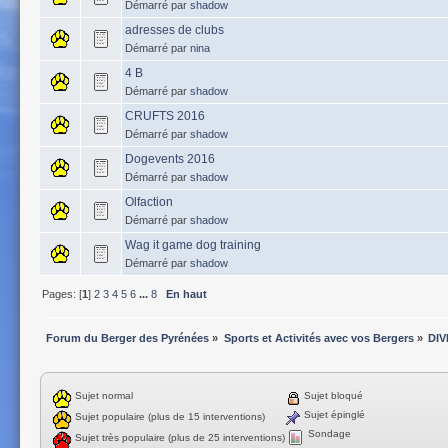
Démarré par
shadow
adresses de clubs
Démarré par
nina
4 B
Démarré par
shadow
CRUFTS 2016
Démarré par
shadow
Dogevents 2016
Démarré par
shadow
Olfaction
Démarré par
shadow
Wag it game dog training
Démarré par
shadow
Pages: [
1
]
2
3
4
5
6
...
8
En haut
Forum du Berger des Pyrénées
»
Sports et Activités avec vos Bergers
»
DIV
Sujet normal
Sujet bloqué
Sujet épinglé
Sujet populaire (plus de 15 interventions)
Sondage
Sujet très populaire (plus de 25 interventions)