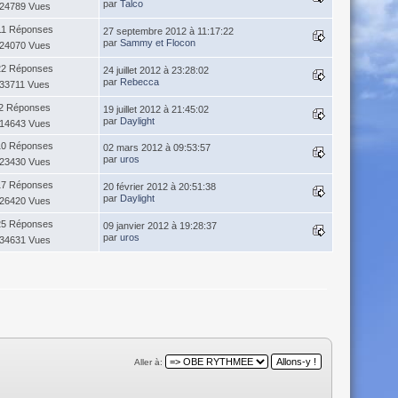
par
Talco
24789 Vues
11 Réponses
27 septembre 2012 à 11:17:22
par
Sammy et Flocon
24070 Vues
22 Réponses
24 juillet 2012 à 23:28:02
par
Rebecca
33711 Vues
2 Réponses
19 juillet 2012 à 21:45:02
par
Daylight
14643 Vues
10 Réponses
02 mars 2012 à 09:53:57
par
uros
23430 Vues
17 Réponses
20 février 2012 à 20:51:38
par
Daylight
26420 Vues
25 Réponses
09 janvier 2012 à 19:28:37
par
uros
34631 Vues
Aller à: