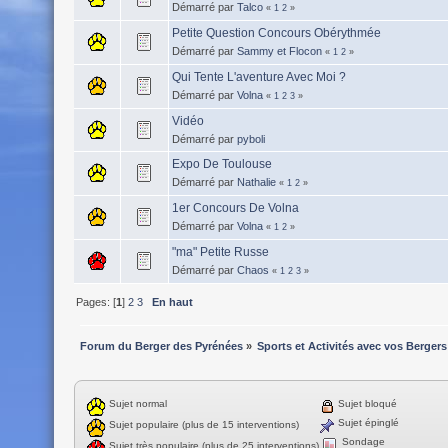
Démarré par
Talco
«
1
2
»
Petite Question Concours Obérythmée
Démarré par
Sammy et Flocon
«
1
2
»
Qui Tente L'aventure Avec Moi ?
Démarré par
Volna
«
1
2
3
»
Vidéo
Démarré par
pyboli
Expo De Toulouse
Démarré par
Nathalie
«
1
2
»
1er Concours De Volna
Démarré par
Volna
«
1
2
»
"ma" Petite Russe
Démarré par
Chaos
«
1
2
3
»
Pages: [
1
]
2
3
En haut
Forum du Berger des Pyrénées
»
Sports et Activités avec vos Bergers
Sujet normal
Sujet bloqué
Sujet épinglé
Sujet populaire (plus de 15 interventions)
Sondage
Sujet très populaire (plus de 25 interventions)