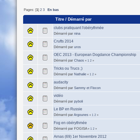
Pages: [
1
]
2
3
En bas
Titre
/
Démarré par
clubs pratiquant l'obérythmée
Démarré par
nina
Crufts 2014
Démarré par
uros
OEC 2013 - European Dogdance Championship
Démarré par
Chaos
«
1
2
»
Tricks ou Trucs ;)
Démarré par
Nathalie
«
1
2
»
audacity
Démarré par
Sammy et Flocon
vidéo
Démarré par
pyboli
Le BP en Russie
Démarré par
Argounes
«
1
2
»
Fog en obérythmée
Démarré par FOGISA
«
1
2
»
Arnas (69) 1er Novembre 2012