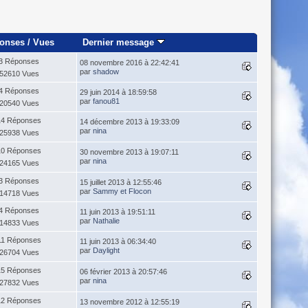
onses
/
Vues
Dernier message
3 Réponses
08 novembre 2016 à 22:42:41
par
shadow
52610 Vues
4 Réponses
29 juin 2014 à 18:59:58
par
fanou81
20540 Vues
14 Réponses
14 décembre 2013 à 19:33:09
par
nina
25938 Vues
10 Réponses
30 novembre 2013 à 19:07:11
par
nina
24165 Vues
3 Réponses
15 juillet 2013 à 12:55:46
par
Sammy et Flocon
14718 Vues
4 Réponses
11 juin 2013 à 19:51:11
par
Nathalie
14833 Vues
11 Réponses
11 juin 2013 à 06:34:40
par
Daylight
26704 Vues
15 Réponses
06 février 2013 à 20:57:46
par
nina
27832 Vues
12 Réponses
13 novembre 2012 à 12:55:19