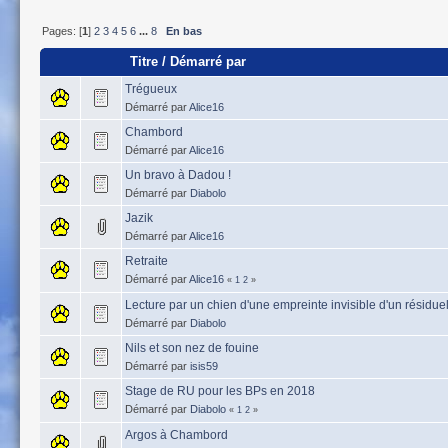
Pages: [
1
]
2
3
4
5
6
...
8
En bas
Titre
/
Démarré par
Trégueux
Démarré par
Alice16
Chambord
Démarré par
Alice16
Un bravo à Dadou !
Démarré par
Diabolo
Jazik
Démarré par
Alice16
Retraite
Démarré par
Alice16
«
1
2
»
Lecture par un chien d'une empreinte invisible d'un résiduel
Démarré par
Diabolo
Nils et son nez de fouine
Démarré par
isis59
Stage de RU pour les BPs en 2018
Démarré par
Diabolo
«
1
2
»
Argos à Chambord