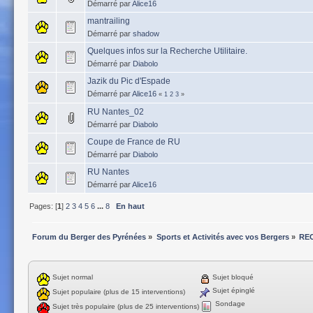
Démarré par
Alice16
mantrailing
Démarré par
shadow
Quelques infos sur la Recherche Utilitaire.
Démarré par
Diabolo
Jazik du Pic d'Espade
Démarré par
Alice16
«
1
2
3
»
RU Nantes_02
Démarré par
Diabolo
Coupe de France de RU
Démarré par
Diabolo
RU Nantes
Démarré par
Alice16
Pages: [
1
]
2
3
4
5
6
...
8
En haut
Forum du Berger des Pyrénées
»
Sports et Activités avec vos Bergers
»
REC
Sujet normal
Sujet bloqué
Sujet épinglé
Sujet populaire (plus de 15 interventions)
Sondage
Sujet très populaire (plus de 25 interventions)