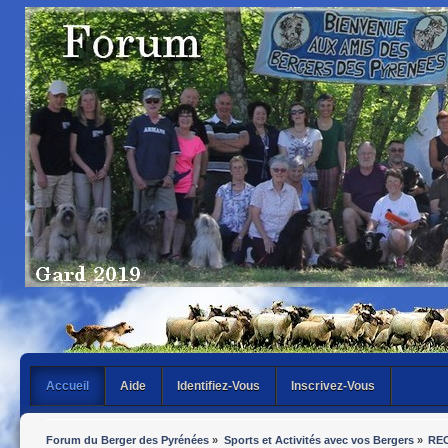
Accueil
Aide
Identifiez-Vous
Inscrivez-Vous
Forum du Berger des Pyrénées
»
Sports et Activités avec vos Bergers
»
REC