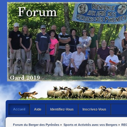
Accueil
Aide
Identifiez-Vous
Inscrivez-Vous
Forum du Berger des Pyrénées
»
Sports et Activités avec vos Bergers
»
REC