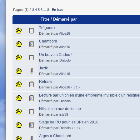
Pages: [
1
]
2
3
4
5
6
...
8
En bas
Titre
/
Démarré par
Trégueux
Démarré par
Alice16
Chambord
Démarré par
Alice16
Un bravo à Dadou !
Démarré par
Diabolo
Jazik
Démarré par
Alice16
Retraite
Démarré par
Alice16
«
1
2
»
Lecture par un chien d'une empreinte invisible d'un résiduel
Démarré par
Diabolo
Nils et son nez de fouine
Démarré par
isis59
Stage de RU pour les BPs en 2018
Démarré par
Diabolo
«
1
2
»
Argos à Chambord