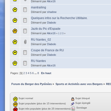
Démarré par
Alice16
mantrailing
Démarré par
shadow
Quelques infos sur la Recherche Utilitaire.
Démarré par
Diabolo
Jazik du Pic d'Espade
Démarré par
Alice16
«
1
2
3
»
RU Nantes_02
Démarré par
Diabolo
Coupe de France de RU
Démarré par
Diabolo
RU Nantes
Démarré par
Alice16
Pages: [
1
]
2
3
4
5
6
...
8
En haut
Forum du Berger des Pyrénées
»
Sports et Activités avec vos Bergers
»
REC
Sujet normal
Sujet bloqué
Sujet épinglé
Sujet populaire (plus de 15 interventions)
Sondage
Sujet très populaire (plus de 25 interventions)