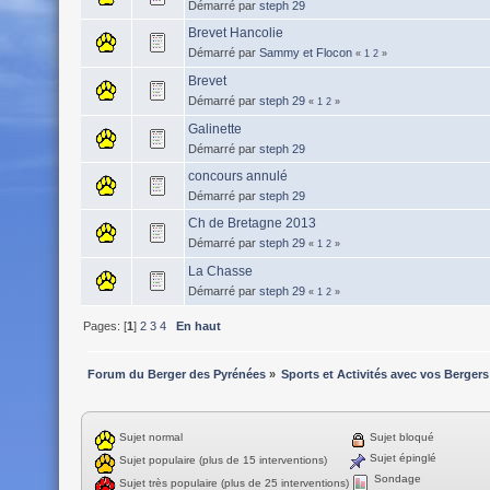
Démarré par
steph 29
Brevet Hancolie
Démarré par
Sammy et Flocon
«
1
2
»
Brevet
Démarré par
steph 29
«
1
2
»
Galinette
Démarré par
steph 29
concours annulé
Démarré par
steph 29
Ch de Bretagne 2013
Démarré par
steph 29
«
1
2
»
La Chasse
Démarré par
steph 29
«
1
2
»
Pages: [
1
]
2
3
4
En haut
Forum du Berger des Pyrénées
»
Sports et Activités avec vos Bergers
Sujet normal
Sujet bloqué
Sujet épinglé
Sujet populaire (plus de 15 interventions)
Sondage
Sujet très populaire (plus de 25 interventions)