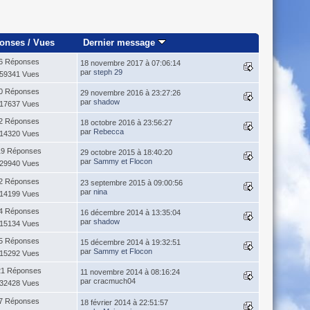
onses
/
Vues
Dernier message
6 Réponses
18 novembre 2017 à 07:06:14
par
steph 29
59341 Vues
0 Réponses
29 novembre 2016 à 23:27:26
par
shadow
17637 Vues
2 Réponses
18 octobre 2016 à 23:56:27
par
Rebecca
14320 Vues
19 Réponses
29 octobre 2015 à 18:40:20
par
Sammy et Flocon
29940 Vues
2 Réponses
23 septembre 2015 à 09:00:56
par
nina
14199 Vues
4 Réponses
16 décembre 2014 à 13:35:04
par
shadow
15134 Vues
5 Réponses
15 décembre 2014 à 19:32:51
par
Sammy et Flocon
15292 Vues
21 Réponses
11 novembre 2014 à 08:16:24
par cracmuch04
32428 Vues
7 Réponses
18 février 2014 à 22:51:57