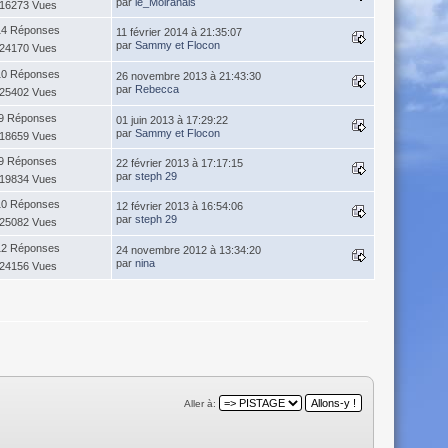
par
le_Moiranais
16273 Vues
14 Réponses
11 février 2014 à 21:35:07
par
Sammy et Flocon
24170 Vues
10 Réponses
26 novembre 2013 à 21:43:30
par
Rebecca
25402 Vues
9 Réponses
01 juin 2013 à 17:29:22
par
Sammy et Flocon
18659 Vues
9 Réponses
22 février 2013 à 17:17:15
par
steph 29
19834 Vues
10 Réponses
12 février 2013 à 16:54:06
par
steph 29
25082 Vues
12 Réponses
24 novembre 2012 à 13:34:20
par
nina
24156 Vues
Aller à: