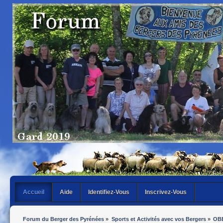
Accueil
Aide
Identifiez-Vous
Inscrivez-Vous
Forum du Berger des Pyrénées
»
Sports et Activités avec vos Bergers
»
OB