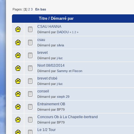
Pages: [
1
]
2
3
En bas
Titre
/
Démarré par
CSAU HANNA
Démarré par
DADOU
«
1
2
»
csau
Démarré par
silvia
brevet
Démarré par
j-luc
Niort 08/02/2014
Démarré par
Sammy et Flocon
brevet d'obé
Démarré par
j-luc
conseil
Démarré par
steph 29
Entrainement OB
Démarré par BP79
Concours Ob à La Chapelle-bertrand
Démarré par BP79
Le 1/2 Tour