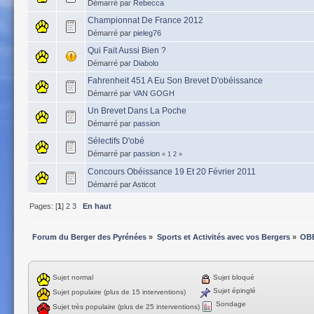
Démarré par
Rebecca
Championnat De France 2012
Démarré par
pieleg76
Qui Fait Aussi Bien ?
Démarré par
Diabolo
Fahrenheit 451 A Eu Son Brevet D'obéissance
Démarré par
VAN GOGH
Un Brevet Dans La Poche
Démarré par
passion
Sélectifs D'obé
Démarré par
passion
«
1
2
»
Concours Obéissance 19 Et 20 Février 2011
Démarré par Asticot
Pages: [
1
]
2
3
En haut
Forum du Berger des Pyrénées
»
Sports et Activités avec vos Bergers
»
OB
Sujet normal
Sujet bloqué
Sujet épinglé
Sujet populaire (plus de 15 interventions)
Sondage
Sujet très populaire (plus de 25 interventions)