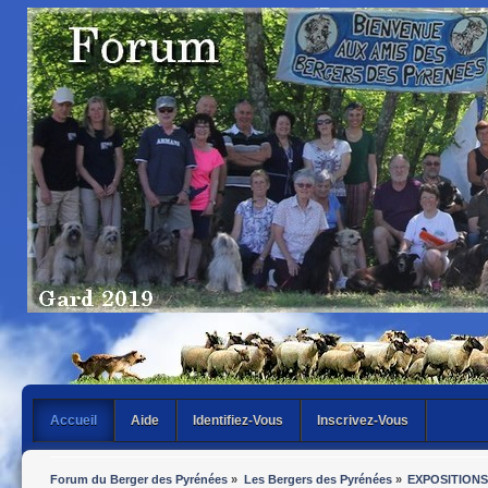
Accueil
Aide
Identifiez-Vous
Inscrivez-Vous
Forum du Berger des Pyrénées
»
Les Bergers des Pyrénées
»
EXPOSITIONS