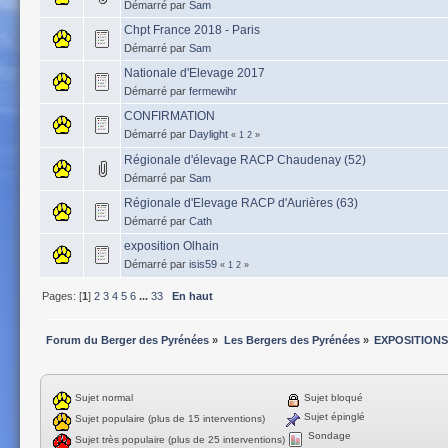
Démarré par
Sam
Chpt France 2018 - Paris
Démarré par
Sam
Nationale d'Elevage 2017
Démarré par
fermewihr
CONFIRMATION
Démarré par
Daylight
«
1
2
»
Régionale d'élevage RACP Chaudenay (52)
Démarré par
Sam
Régionale d'Elevage RACP d'Aurières (63)
Démarré par
Cath
exposition Olhain
Démarré par
isis59
«
1
2
»
Pages: [
1
]
2
3
4
5
6
...
33
En haut
Forum du Berger des Pyrénées
»
Les Bergers des Pyrénées
»
EXPOSITIONS
Sujet normal
Sujet bloqué
Sujet épinglé
Sujet populaire (plus de 15 interventions)
Sondage
Sujet très populaire (plus de 25 interventions)