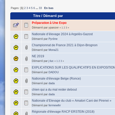
Pages: [
1
]
2
3
4
5
6
...
33
En bas
Titre
/
Démarré par
Préparation à Une Expo
Démarré par ypanzer
«
1
2
3
»
Nationale d’élevage 2024 à Argelès-Gazost
Démarré par
Pyrène
Championnat de France 2021 à Dijon-Brognon
Démarré par
Mona21
NE 2019
Démarré par
j-luc
«
1
2
3
»
EXPLICATIONS SUR LES QUALIFICATIFS EN EXPOSITIO
Démarré par
DADOU
Nationale d'élevage Belge (Ronce)
Démarré par
dada
chien qui a du mal rester debout
Démarré par
dada
Nationale d’Elevage du club « Amatori Cani dei Pirenei »
Démarré par
fermewihr
Régionale d'élevage RACP ERSTEIN (2018)