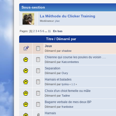
Sous-section
La Méthode du Clicker Training
Modérateur:
j-luc
Pages: [
1
]
2
3
4
5
6
...
11
En bas
Titre
/
Démarré par
Jeux
Démarré par
shadow
Chienne qui course les poules du voisin ….
Démarré par
Katcombettes
Separation
Démarré par
Oury
Harnais et balades
Démarré par
tyska
«
1
2
»
Choix d'un chiot femelle ou mâle
Démarré par
Tadine
Bagarre verbale de mes deux BP
Démarré par
franboise
Harnais