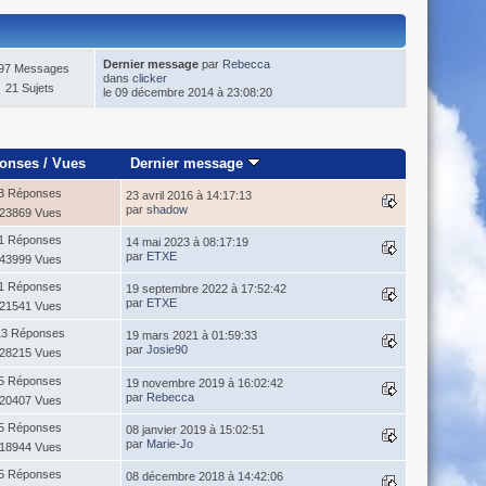
Dernier message
par
Rebecca
97 Messages
dans
clicker
21 Sujets
le 09 décembre 2014 à 23:08:20
onses
/
Vues
Dernier message
3 Réponses
23 avril 2016 à 14:17:13
par
shadow
23869 Vues
1 Réponses
14 mai 2023 à 08:17:19
par
ETXE
43999 Vues
1 Réponses
19 septembre 2022 à 17:52:42
par
ETXE
21541 Vues
13 Réponses
19 mars 2021 à 01:59:33
par
Josie90
28215 Vues
5 Réponses
19 novembre 2019 à 16:02:42
par
Rebecca
20407 Vues
5 Réponses
08 janvier 2019 à 15:02:51
par
Marie-Jo
18944 Vues
5 Réponses
08 décembre 2018 à 14:42:06