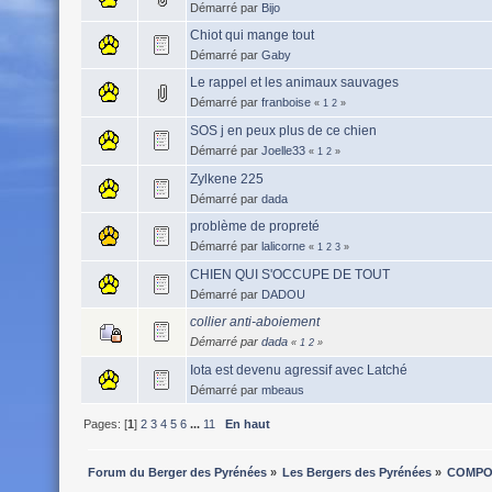
Démarré par
Bijo
Chiot qui mange tout
Démarré par
Gaby
Le rappel et les animaux sauvages
Démarré par
franboise
«
1
2
»
SOS j en peux plus de ce chien
Démarré par
Joelle33
«
1
2
»
Zylkene 225
Démarré par
dada
problème de propreté
Démarré par
lalicorne
«
1
2
3
»
CHIEN QUI S'OCCUPE DE TOUT
Démarré par
DADOU
collier anti-aboiement
Démarré par
dada
«
1
2
»
Iota est devenu agressif avec Latché
Démarré par
mbeaus
Pages: [
1
]
2
3
4
5
6
...
11
En haut
Forum du Berger des Pyrénées
»
Les Bergers des Pyrénées
»
COMPO