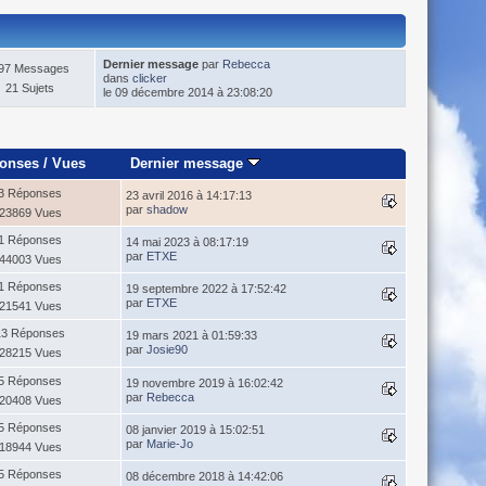
Dernier message
par
Rebecca
97 Messages
dans
clicker
21 Sujets
le 09 décembre 2014 à 23:08:20
onses
/
Vues
Dernier message
3 Réponses
23 avril 2016 à 14:17:13
par
shadow
23869 Vues
1 Réponses
14 mai 2023 à 08:17:19
par
ETXE
44003 Vues
1 Réponses
19 septembre 2022 à 17:52:42
par
ETXE
21541 Vues
13 Réponses
19 mars 2021 à 01:59:33
par
Josie90
28215 Vues
5 Réponses
19 novembre 2019 à 16:02:42
par
Rebecca
20408 Vues
5 Réponses
08 janvier 2019 à 15:02:51
par
Marie-Jo
18944 Vues
5 Réponses
08 décembre 2018 à 14:42:06