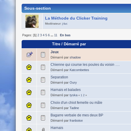
Sous-section
La Méthode du Clicker Training
Modérateur:
j-luc
Pages: [
1
]
2
3
4
5
6
...
11
En bas
Titre
/
Démarré par
Jeux
Démarré par
shadow
Chienne qui course les poules du voisin ….
Démarré par
Katcombettes
Separation
Démarré par
Oury
Harnais et balades
Démarré par
tyska
«
1
2
»
Choix d'un chiot femelle ou mâle
Démarré par
Tadine
Bagarre verbale de mes deux BP
Démarré par
franboise
Harnais