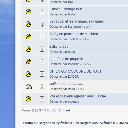
Démarré par
Bijo
Chiot qui mange tout
Démarré par
Gaby
Le rappel et les animaux sauvages
Démarré par
franboise
«
1
2
»
SOS j en peux plus de ce chien
Démarré par
Joelle33
«
1
2
»
Zylkene 225
Démarré par
dada
problème de propreté
Démarré par
lalicorne
«
1
2
3
»
CHIEN QUI S'OCCUPE DE TOUT
Démarré par
DADOU
collier anti-aboiement
Démarré par
dada
«
1
2
»
Iota est devenu agressif avec Latché
Démarré par
mbeaus
Pages: [
1
]
2
3
4
5
6
...
11
En haut
Forum du Berger des Pyrénées
»
Les Bergers des Pyrénées
»
COMPO