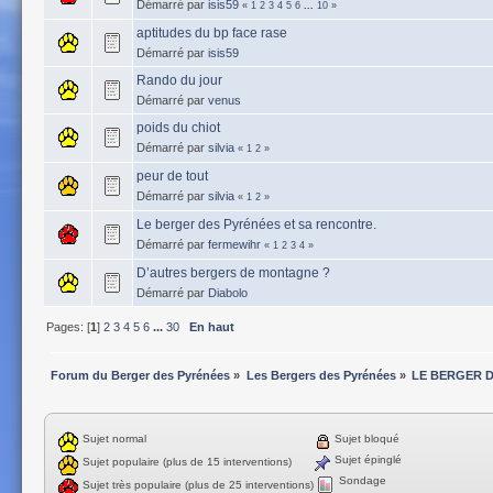
Démarré par
isis59
«
1
2
3
4
5
6
...
10
»
aptitudes du bp face rase
Démarré par
isis59
Rando du jour
Démarré par
venus
poids du chiot
Démarré par
silvia
«
1
2
»
peur de tout
Démarré par
silvia
«
1
2
»
Le berger des Pyrénées et sa rencontre.
Démarré par
fermewihr
«
1
2
3
4
»
D’autres bergers de montagne ?
Démarré par
Diabolo
Pages: [
1
]
2
3
4
5
6
...
30
En haut
Forum du Berger des Pyrénées
»
Les Bergers des Pyrénées
»
LE BERGER 
Sujet normal
Sujet bloqué
Sujet épinglé
Sujet populaire (plus de 15 interventions)
Sondage
Sujet très populaire (plus de 25 interventions)