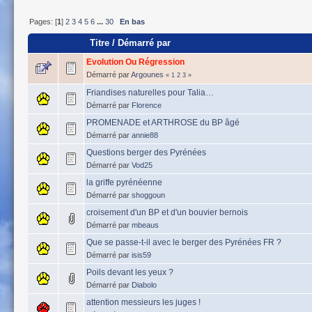
Pages: [
1
]
2
3
4
5
6
...
30
En bas
Titre
/
Démarré par
Evolution Ou Régression
Démarré par
Argounes
«
1
2
3
»
Friandises naturelles pour Talia…
Démarré par
Florence
PROMENADE et ARTHROSE du BP âgé
Démarré par
annie88
Questions berger des Pyrénées
Démarré par
Vod25
la griffe pyrénéenne
Démarré par
shoggoun
croisement d'un BP et d'un bouvier bernois
Démarré par
mbeaus
Que se passe-t-il avec le berger des Pyrénées FR ?
Démarré par
isis59
Poils devant les yeux ?
Démarré par
Diabolo
attention messieurs les juges !