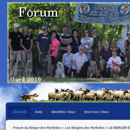
Accueil
Aide
Identifiez-Vous
Inscrivez-Vous
Forum du Berger des Pyrénées
»
Les Bergers des Pyrénées
»
LE BERGER 