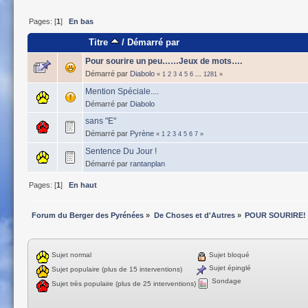
Pages: [
1
]
En bas
Titre
/
Démarré par
Pour sourire un peu……Jeux de mots….
Démarré par
Diabolo
«
1
2
3
4
5
6
...
1281
»
Mention Spéciale....
Démarré par
Diabolo
sans "E"
Démarré par
Pyrène
«
1
2
3
4
5
6
7
»
Sentence Du Jour !
Démarré par
rantanplan
Pages: [
1
]
En haut
Forum du Berger des Pyrénées
»
De Choses et d'Autres
»
POUR SOURIRE!
Sujet normal
Sujet bloqué
Sujet épinglé
Sujet populaire (plus de 15 interventions)
Sondage
Sujet très populaire (plus de 25 interventions)