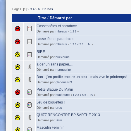
Pages: [
1
]
2
3
4
5
6
En bas
Titre
/
Démarré par
Casses têtes et paradoxe
Démarré par
mbeaus
«
1
2
3
»
casse tête et paradoxes
Démarré par
mbeaus
«
1
2
3
4
5
6
...
14
»
RIRE
Démarré par
buckdune
aider un sans papier....
Démarré par
marguerite
Bon....j'en profite encore un peu....mais vive le printemps!
Démarré par
glaneuse63
Petite Blague Du Matin
Démarré par
buckdune
«
1
2
3
4
5
6
...
27
»
Jeu de biquettes !
Démarré par
uros
QUIZZ RENCONTRE BP SARTHE 2013
Démarré par
Sam
Masculin Féminin