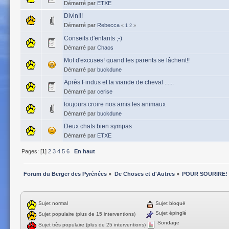
Démarré par
ETXE
Divin!!!
Démarré par
Rebecca
«
1
2
»
Conseils d'enfants ;-)
Démarré par
Chaos
Mot d'excuses! quand les parents se lâchent!!
Démarré par
buckdune
Après Findus et la viande de cheval ......
Démarré par
cerise
toujours croire nos amis les animaux
Démarré par
buckdune
Deux chats bien sympas
Démarré par
ETXE
Pages: [
1
]
2
3
4
5
6
En haut
Forum du Berger des Pyrénées
»
De Choses et d'Autres
»
POUR SOURIRE!
Sujet normal
Sujet bloqué
Sujet épinglé
Sujet populaire (plus de 15 interventions)
Sondage
Sujet très populaire (plus de 25 interventions)