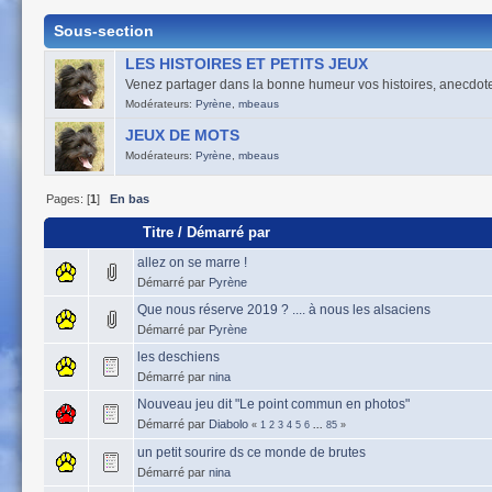
Sous-section
LES HISTOIRES ET PETITS JEUX
Venez partager dans la bonne humeur vos histoires, anecdotes, 
Modérateurs:
Pyrène
,
mbeaus
JEUX DE MOTS
Modérateurs:
Pyrène
,
mbeaus
Pages: [
1
]
En bas
Titre
/
Démarré par
allez on se marre !
Démarré par
Pyrène
Que nous réserve 2019 ? .... à nous les alsaciens
Démarré par
Pyrène
les deschiens
Démarré par
nina
Nouveau jeu dit "Le point commun en photos"
Démarré par
Diabolo
«
1
2
3
4
5
6
...
85
»
un petit sourire ds ce monde de brutes
Démarré par
nina