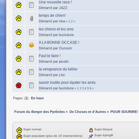
Une nouvelle race !
Démarré par JAZZ
temps de chien!
Démarré par
nina
«
1
2
»
les chiens et les sms
Démarré par
buckdune
A LA BONNE OCCASE !
Démarré par
Ouzoum
Faut le faire !
Démarré par
picotin
la vengeance du bélier
Démarré par
j-luc
savoir inutile pour épater les amis
Démarré par
buckdune
«
1
2
3
4
5
6
»
Pages: [
1
]
En haut
Forum du Berger des Pyrénées
»
De Choses et d'Autres
»
POUR SOURIRE!
Sujet normal
Sujet bloqué
Sujet épinglé
Sujet populaire (plus de 15 interventions)