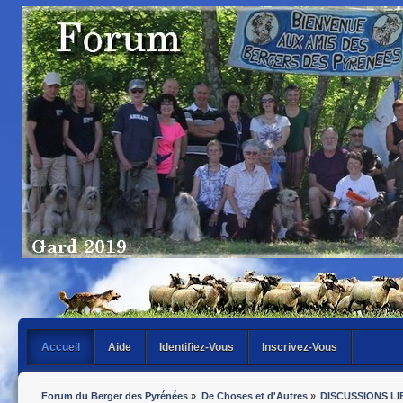
Accueil
Aide
Identifiez-Vous
Inscrivez-Vous
Forum du Berger des Pyrénées
»
De Choses et d'Autres
»
DISCUSSIONS LI