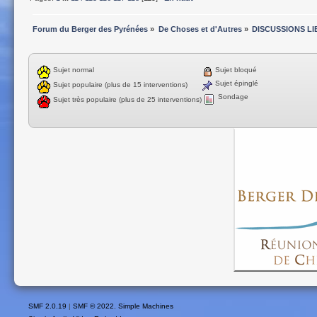
Forum du Berger des Pyrénées
»
De Choses et d'Autres
»
DISCUSSIONS LI
Sujet normal
Sujet bloqué
Sujet épinglé
Sujet populaire (plus de 15 interventions)
Sondage
Sujet très populaire (plus de 25 interventions)
SMF 2.0.19
|
SMF © 2022
,
Simple Machines