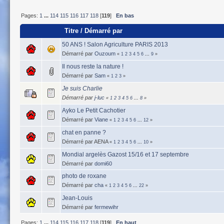
Pages:
1
...
114
115
116
117
118
[
119
]
En bas
Titre
/
Démarré par
50 ANS ! Salon Agriculture PARIS 2013
Démarré par
Ouzoum
«
1
2
3
4
5
6
...
9
»
Il nous reste la nature !
Démarré par
Sam
«
1
2
3
»
Je suis Charlie
Démarré par
j-luc
«
1
2
3
4
5
6
...
8
»
Ayko Le Petit Cachotier
Démarré par
Viane
«
1
2
3
4
5
6
...
12
»
chat en panne ?
Démarré par AENA
«
1
2
3
4
5
6
...
10
»
Mondial argelès Gazost 15/16 et 17 septembre
Démarré par
domi60
photo de roxane
Démarré par
cha
«
1
2
3
4
5
6
...
22
»
Jean-Louis
Démarré par
fermewihr
Pages:
1
...
114
115
116
117
118
[
119
]
En haut