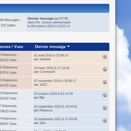
Dernier message
par
ETXE
058 Messages
dans
Re: Joyeux anniversaire
132 Sujets
le 09 octobre 2023 à 22:51:13
onses
/
Vues
Dernier message
2 Réponses
01 août 2016 à 23:09:14
par
shadow
20212 Vues
55 Réponses
19 mars 2016 à 17:13:18
par
Cosmos43
87574 Vues
19 Réponses
07 novembre 2014 à 16:56:17
par JAZZ
41375 Vues
10 Réponses
24 octobre 2024 à 21:14:49
par
Bijo
25152 Vues
7 Réponses
22 septembre 2023 à 19:54:01
par
Rebecca
79623 Vues
3 Réponses
15 septembre 2023 à 17:43:56
par
Sam
56507 Vues
8 Réponses