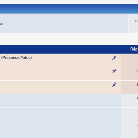
1
rum
Rép
 (Présence Patou)