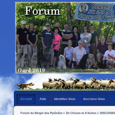
Accueil
Aide
Identifiez-Vous
Inscrivez-Vous
Forum du Berger des Pyrénées
»
De Choses et d'Autres
»
DISCUSSI