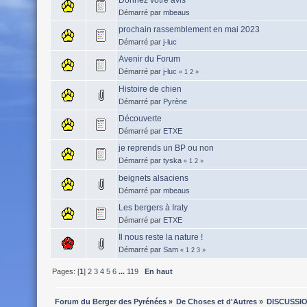
Démarré par
mbeaus
prochain rassemblement en mai 2023
Démarré par
j-luc
Avenir du Forum
Démarré par
j-luc
«
1
2
»
Histoire de chien
Démarré par
Pyrène
Découverte
Démarré par
ETXE
je reprends un BP ou non
Démarré par
tyska
«
1
2
»
beignets alsaciens
Démarré par
mbeaus
Les bergers à Iraty
Démarré par
ETXE
Il nous reste la nature !
Démarré par
Sam
«
1
2
3
»
Pages: [
1
]
2
3
4
5
6
...
119
En haut
Forum du Berger des Pyrénées
»
De Choses et d'Autres
»
DISCUSSI