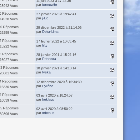
11 juin 2023 à 17:22:35
par
fermewihr
23942 Vues
0 Réponses
27 janvier 2023 à 19:42:41
par
j-luc
14930 Vues
10 Réponses
29 décembre 2022 à 21:14:06
par
Delta-Lima
26259 Vues
2 Réponses
17 février 2022 à 10:03:45
par
fifty
15222 Vues
3 Réponses
28 janvier 2021 à 15:21:16
par
Rebecca
16027 Vues
13 Réponses
18 janvier 2021 à 14:10:14
par
tyska
28081 Vues
4 Réponses
12 décembre 2020 à 16:34:30
par
Pyrène
16830 Vues
4 Réponses
03 avril 2020 à 18:24:57
par
heklyps
16839 Vues
25 Réponses
02 avril 2020 à 08:50:22
par
mbeaus
39306 Vues