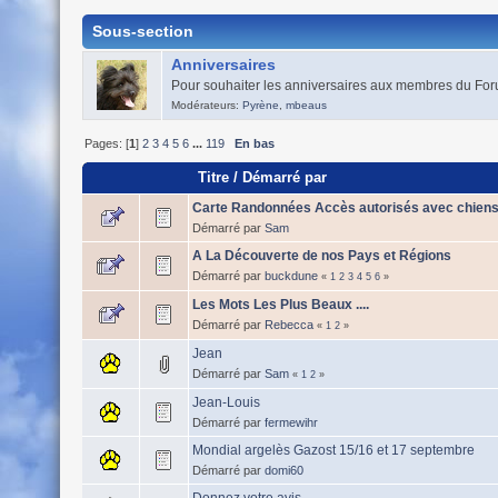
Sous-section
Anniversaires
Pour souhaiter les anniversaires aux membres du Fo
Modérateurs:
Pyrène
,
mbeaus
Pages: [
1
]
2
3
4
5
6
...
119
En bas
Titre
/
Démarré par
Carte Randonnées Accès autorisés avec chiens
Démarré par
Sam
A La Découverte de nos Pays et Régions
Démarré par
buckdune
«
1
2
3
4
5
6
»
Les Mots Les Plus Beaux ....
Démarré par
Rebecca
«
1
2
»
Jean
Démarré par
Sam
«
1
2
»
Jean-Louis
Démarré par
fermewihr
Mondial argelès Gazost 15/16 et 17 septembre
Démarré par
domi60
Donnez votre avis