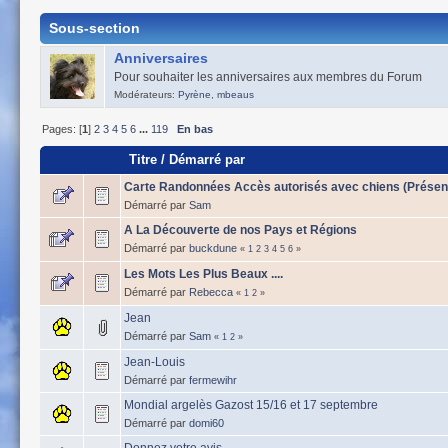
Sous-section
Anniversaires
Pour souhaiter les anniversaires aux membres du Forum
Modérateurs:
Pyrène
,
mbeaus
Pages: [
1
]
2
3
4
5
6
...
119
En bas
Titre
/
Démarré par
Carte Randonnées Accès autorisés avec chiens (Présen
Démarré par
Sam
A La Découverte de nos Pays et Régions
Démarré par
buckdune
«
1
2
3
4
5
6
»
Les Mots Les Plus Beaux ....
Démarré par
Rebecca
«
1
2
»
Jean
Démarré par
Sam
«
1
2
»
Jean-Louis
Démarré par
fermewihr
Mondial argelès Gazost 15/16 et 17 septembre
Démarré par
domi60
Donnez votre avis