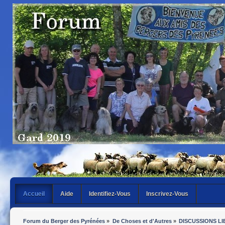
Accueil
Aide
Identifiez-Vous
Inscrivez-Vous
Forum du Berger des Pyrénées
»
De Choses et d'Autres
»
DISCUSSIONS LI