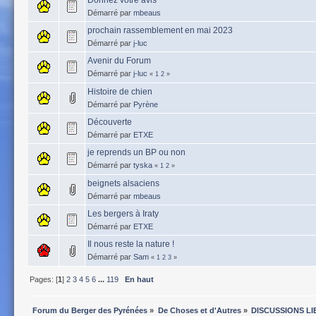
Démarré par
mbeaus
prochain rassemblement en mai 2023
Démarré par
j-luc
Avenir du Forum
Démarré par
j-luc
«
1
2
»
Histoire de chien
Démarré par
Pyrène
Découverte
Démarré par
ETXE
je reprends un BP ou non
Démarré par
tyska
«
1
2
»
beignets alsaciens
Démarré par
mbeaus
Les bergers à Iraty
Démarré par
ETXE
Il nous reste la nature !
Démarré par
Sam
«
1
2
3
»
Pages: [
1
]
2
3
4
5
6
...
119
En haut
Forum du Berger des Pyrénées
»
De Choses et d'Autres
»
DISCUSSIONS LI