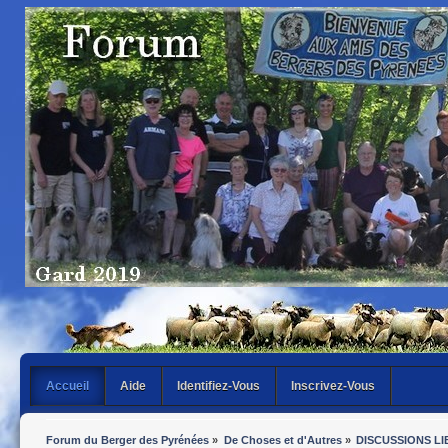
Accueil
Aide
Identifiez-Vous
Inscrivez-Vous
Forum du Berger des Pyrénées
»
De Choses et d'Autres
»
DISCUSSIONS LI