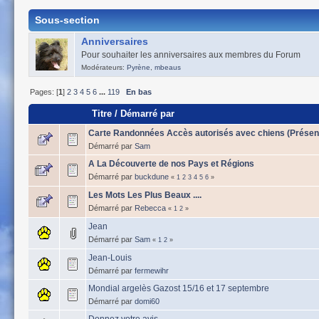
Sous-section
Anniversaires
Pour souhaiter les anniversaires aux membres du Forum
Modérateurs:
Pyrène
,
mbeaus
Pages: [
1
]
2
3
4
5
6
...
119
En bas
Titre
/
Démarré par
Carte Randonnées Accès autorisés avec chiens (Présen
Démarré par
Sam
A La Découverte de nos Pays et Régions
Démarré par
buckdune
«
1
2
3
4
5
6
»
Les Mots Les Plus Beaux ....
Démarré par
Rebecca
«
1
2
»
Jean
Démarré par
Sam
«
1
2
»
Jean-Louis
Démarré par
fermewihr
Mondial argelès Gazost 15/16 et 17 septembre
Démarré par
domi60
Donnez votre avis