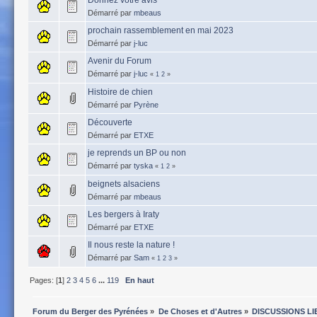
Démarré par
mbeaus
prochain rassemblement en mai 2023
Démarré par
j-luc
Avenir du Forum
Démarré par
j-luc
«
1
2
»
Histoire de chien
Démarré par
Pyrène
Découverte
Démarré par
ETXE
je reprends un BP ou non
Démarré par
tyska
«
1
2
»
beignets alsaciens
Démarré par
mbeaus
Les bergers à Iraty
Démarré par
ETXE
Il nous reste la nature !
Démarré par
Sam
«
1
2
3
»
Pages: [
1
]
2
3
4
5
6
...
119
En haut
Forum du Berger des Pyrénées
»
De Choses et d'Autres
»
DISCUSSIONS LI